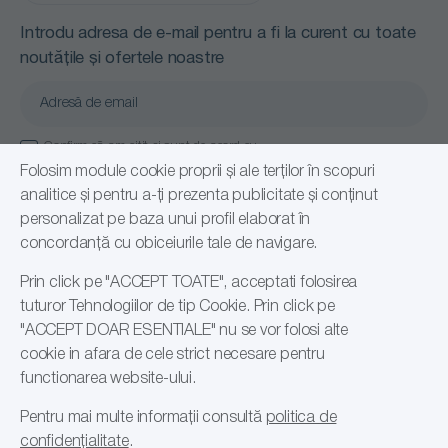
Introdu adresa de e-mail pentru a fi la curent cu toate
noutățile și ofertele noastre
Confirm că am citit și sunt de acord cu
Politică de confidențialitate
Folosim module cookie proprii și ale terților în scopuri
analitice și pentru a-ți prezenta publicitate și conținut
Abonare
personalizat pe baza unui profil elaborat în
concordanță cu obiceiurile tale de navigare.
Prin click pe "ACCEPT TOATE", acceptati folosirea
tuturor Tehnologiilor de tip Cookie. Prin click pe
"ACCEPT DOAR ESENTIALE" nu se vor folosi alte
cookie in afara de cele strict necesare pentru
functionarea website-ului.
© 2026 Romsales Distribution SRL, RO24108191
Pentru mai multe informații consultă
politica de
confidențialitate
.