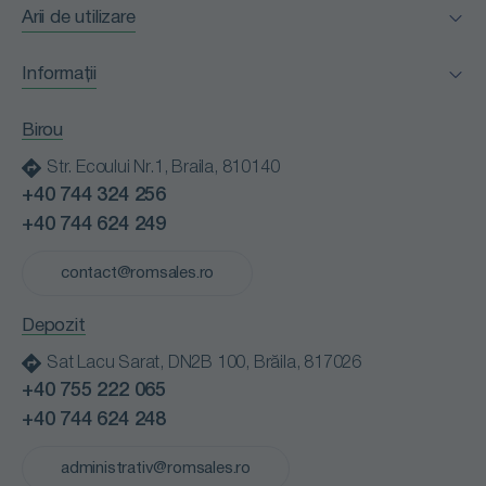
Arii de utilizare
Facility Management
Informații
Horeca
Certificări
Industria alimentară
Birou
Clienții nostri
Instituții medicale
Str. Ecoului Nr.1, Braila, 810140
Blog
Instituții publice
+40 744 324 256
Contact
Retail
+40 744 624 249
Cariere
Spălătorii profesionale
Politică de confidențialitate
contact@romsales.ro
Transport
Termeni și condiții
Depozit
Sat Lacu Sarat, DN2B 100, Brăila, 817026
+40 755 222 065
+40 744 624 248
administrativ@romsales.ro