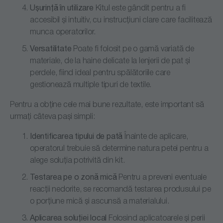
Ușurință în utilizare
Kitul este gândit pentru a fi
accesibil și intuitiv, cu instrucțiuni clare care facilitează
munca operatorilor.
Versatilitate
Poate fi folosit pe o gamă variată de
materiale, de la haine delicate la lenjerii de pat și
perdele, fiind ideal pentru spălătoriile care
gestionează multiple tipuri de textile.
Pentru a obține cele mai bune rezultate, este important să
urmați câteva pași simpli:
Identificarea tipului de pată
Înainte de aplicare,
operatorul trebuie să determine natura petei pentru a
alege soluția potrivită din kit.
Testarea pe o zonă mică
Pentru a preveni eventuale
reacții nedorite, se recomandă testarea produsului pe
o porțiune mică și ascunsă a materialului.
Aplicarea soluției local
Folosind aplicatoarele și perii