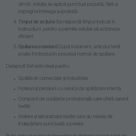
din kit, soluția se aplică punctual pe pată, fără a
impregna întreaga suprafață.
Timpul de acțiune
Se respectă timpul indicat în
instrucțiuni, pentru a permite soluției să acționeze
eficient.
Spălarea standard
După tratament, articolul textil
poate fi introdus în procesul normal de spălare.
Detaprofi Set este ideal pentru:
Spălătorii comerciale și industriale
Hoteluri și pensiuni cu servicii de spălătorie internă
Companii de curățenie profesională care oferă servicii
textile
Ateliere și laboratoare textile care au nevoie de
îndepărtare punctuală a petelor