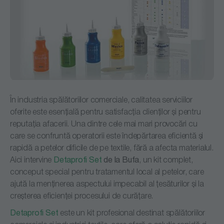
În industria spălătoriilor comerciale, calitatea serviciilor
oferite este esențială pentru satisfacția clienților și pentru
reputația afacerii. Una dintre cele mai mari provocări cu
care se confruntă operatorii este îndepărtarea eficientă și
rapidă a petelor dificile de pe textile, fără a afecta materialul.
Aici intervine
Detaprofi Set
de la Bufa
, un kit complet,
conceput special pentru tratamentul local al petelor, care
ajută la menținerea aspectului impecabil al țesăturilor și la
creșterea eficienței procesului de curățare.
Detaprofi Set
este un kit profesional destinat spălătoriilor