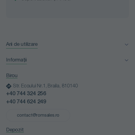
Arii de utilizare
Facility Management
Informații
Horeca
Certificări
Industria alimentară
Birou
Clienții nostri
Instituții medicale
Str. Ecoului Nr.1, Braila, 810140
Blog
Instituții publice
+40 744 324 256
Contact
Retail
+40 744 624 249
Cariere
Spălătorii profesionale
Politică de confidențialitate
contact@romsales.ro
Transport
Termeni și condiții
Depozit