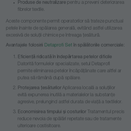
Produse de neutralizare
pentru a preveni deteriorarea
fibrelor textile.
Aceste componente permit operatorilor să trateze punctual
petele înainte de spălarea generală, evitând astfel utilizarea
excesivă de soluții chimice pe întreaga țesătură.
Avantajele folosirii
Detaprofi Set
în spălătoriile comerciale:
Eficiență ridicată în îndepărtarea petelor dificile
Datorită formulelor specializate, setul Detaprofi
permite eliminarea petelor încăpățânate care altfel ar
putea să rămână după spălare.
Protejarea țesăturilor
Aplicarea locală a soluțiilor
evită expunerea inutilă a materialelor la substanțe
agresive, prelungind astfel durata de viață a textilelor.
Economisirea timpului și costurilor
Tratamentul precis
reduce nevoia de spălări repetate sau de tratamente
ulterioare costisitoare.