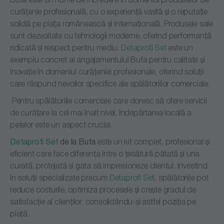
Bufa este un nume de încredere în domeniul produselor de
curățenie profesională, cu o experiență vastă și o reputație
solidă pe piața românească și internațională. Produsele sale
sunt dezvoltate cu tehnologii moderne, oferind performanță
ridicată și respect pentru mediu.
Detaprofi Set
este un
exemplu concret al angajamentului Bufa pentru calitate și
inovație în domeniul curățeniei profesionale, oferind soluții
care răspund nevoilor specifice ale spălătoriilor comerciale.
Pentru spălătoriile comerciale care doresc să ofere servicii
de curățare la cel mai înalt nivel, îndepărtarea locală a
petelor este un aspect crucial.
Detaprofi Set
de la Bufa
este un kit complet, profesional și
eficient care face diferența între o țesătură pătată și una
curată, protejată și gata să impresioneze clientul. Investind
în soluții specializate precum
Detaprofi Set
, spălătoriile pot
reduce costurile, optimiza procesele și crește gradul de
satisfacție al clienților, consolidându-și astfel poziția pe
piață.