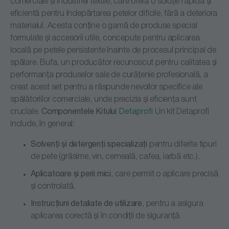
comerciale și industriei textile, care oferă o soluție rapidă și
eficientă pentru îndepărtarea petelor dificile, fără a deteriora
materialul. Acesta conține o gamă de produse special
formulate și accesorii utile, concepute pentru aplicarea
locală pe petele persistente înainte de procesul principal de
spălare. Bufa, un producător recunoscut pentru calitatea și
performanța produselor sale de curățenie profesională, a
creat acest set pentru a răspunde nevoilor specifice ale
spălătoriilor comerciale, unde precizia și eficiența sunt
cruciale.
Componentele Kitului
Detaprofi
Un kit Detaprofi
include, în general:
Solvenți și detergenți specializați
pentru diferite tipuri
de pete (grăsime, vin, cerneală, cafea, iarbă etc.).
Aplicatoare și perii mici
, care permit o aplicare precisă
și controlată.
Instrucțiuni detaliate de utilizare
, pentru a asigura
aplicarea corectă și în condiții de siguranță.