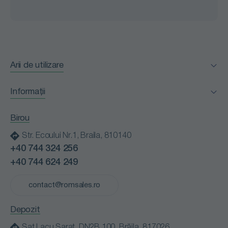
Arii de utilizare
Facility Management
Informații
Horeca
Certificări
Industria alimentară
Birou
Clienții nostri
Instituții medicale
Str. Ecoului Nr.1, Braila, 810140
Blog
Instituții publice
+40 744 324 256
Contact
Retail
+40 744 624 249
Cariere
Spălătorii profesionale
Politică de confidențialitate
contact@romsales.ro
Transport
Termeni și condiții
Depozit
Sat Lacu Sarat, DN2B 100, Brăila, 817026