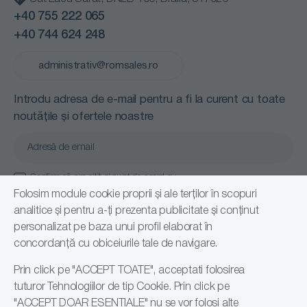
+40 755 222 065
+40 744 624 248
administrativ@romsales.ro
Introdu adresa de e-mail pentru a fi la curent cu toate
noutățile și ofertele noastre
Confirm că am citit și sunt de acord cu
Politică de confidențialitate
Folosim module cookie proprii și ale terților în scopuri
analitice și pentru a-ți prezenta publicitate și conținut
Abonare
personalizat pe baza unui profil elaborat în
concordanță cu obiceiurile tale de navigare.
Prin click pe "ACCEPT TOATE", acceptati folosirea
tuturor Tehnologiilor de tip Cookie. Prin click pe
"ACCEPT DOAR ESENTIALE" nu se vor folosi alte