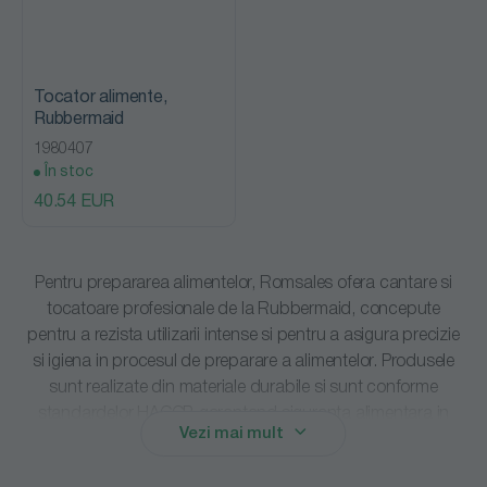
Tocator alimente,
Rubbermaid
1980407
În stoc
40.54 EUR
Pentru prepararea alimentelor, Romsales ofera cantare si
tocatoare profesionale de la
Rubbermaid
, concepute
pentru a rezista utilizarii intense si pentru a asigura precizie
si igiena in procesul de preparare a alimentelor. Produsele
sunt realizate din materiale durabile si sunt conforme
standardelor HACCP, garantand siguranta alimentara in
Vezi mai mult
orice bucatarie profesionala.
Tocatoarele sunt disponibile pe cod de culori, prevenind