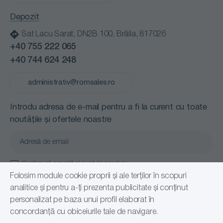
Termeni și condiții
Depozit
Sat Lacu Sarat, DN2B 100, Brăila, 817026
+40 755 222 065
+40 744 624 248
administrativ@romsales.ro
Introdu adresa de e-mail pentru a fi la curent cu toate
noutățile și ofertele noastre
Confirm că am citit și sunt de acord cu
Politică de confidențialitate
Folosim module cookie proprii și ale terților în scopuri
analitice și pentru a-ți prezenta publicitate și conținut
Abonare
personalizat pe baza unui profil elaborat în
concordanță cu obiceiurile tale de navigare.