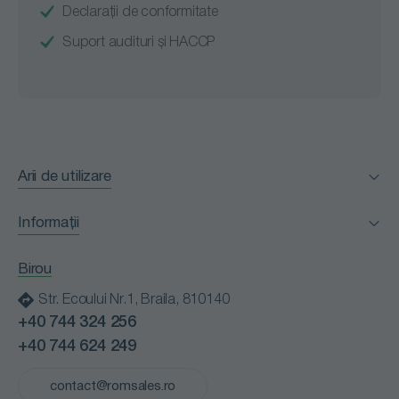
Declarații de conformitate
Suport audituri și HACCP
Arii de utilizare
Facility Management
Informații
Horeca
Certificări
Industria alimentară
Birou
Clienții nostri
Instituții medicale
Str. Ecoului Nr.1, Braila, 810140
Blog
Instituții publice
+40 744 324 256
Contact
Retail
+40 744 624 249
Cariere
Spălătorii profesionale
Politică de confidențialitate
contact@romsales.ro
Transport