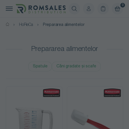
0
HoReCa
Prepararea alimentelor
Prepararea alimentelor
Spatule
Căni gradate și scafe