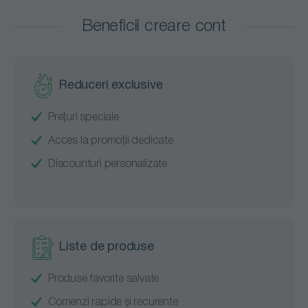
contaminarea incrucisata si facilitand organizarea eficienta
Beneficii creare cont
a spatiului de lucru. Atat cantarele, cat si tocatoarele
Rubbermaid combina durabilitatea, usurinta in utilizare si
siguranta alimentara, fiind ideale pentru bucatarii
comerciale, unitati HoReCa sau spitale.
Reduceri exclusive
Produsele oferite de Romsales pentru prepararea
Prețuri speciale
alimentelor asigura un nivel ridicat de performanta si igiena,
fiind alegerea perfecta pentru orice bucatarie profesionala
Acces la promoții dedicate
care respecta regulile HACCP.
Discounturi personalizate
Liste de produse
Produse favorite salvate
Comenzi rapide și recurente