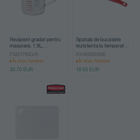
Recipient gradat pentru
Spatula de bucatarie
masurare, 1.9L,
rezistenta la temperaturi
Rubbermaid
inalte 24 cm, rosu,
FG321700CLR
FG1962000000
Rubbermaid
În stoc furnizor
În stoc furnizor
30.70 EUR
19.65 EUR