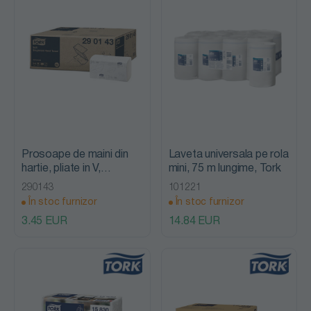
Prosoape de maini din
Laveta universala pe rola
hartie, pliate in V,
mini, 75 m lungime, Tork
Singlefold Advanced,
290143
101221
Tork
În stoc furnizor
În stoc furnizor
3.45 EUR
14.84 EUR