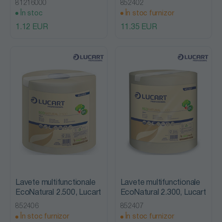
81216000
852402
În stoc
În stoc furnizor
1.12 EUR
11.35 EUR
Lavete multifunctionale
Lavete multifunctionale
EcoNatural 2.500, Lucart
EcoNatural 2.300, Lucart
852406
852407
În stoc furnizor
În stoc furnizor