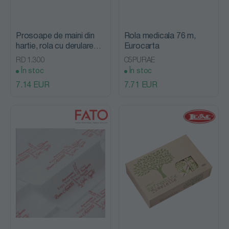
Prosoape de maini din
Rola medicala 76 m,
hartie, rola cu derulare
Eurocarta
centrala mare, Eurocarta
RD 1.300
C5PURAE
În stoc
În stoc
7.14 EUR
7.71 EUR