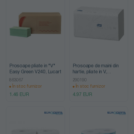
Prosoape pliate in "V"
Prosoape de maini din
Easy Green V240, Lucart
hartie, pliate in V,
Singlefold Advanced,
863067
290190
Tork
În stoc furnizor
În stoc furnizor
1.46 EUR
4.97 EUR