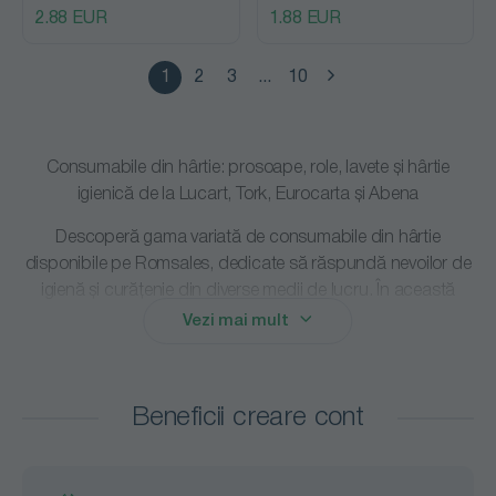
2.88 EUR
1.88 EUR
1
2
3
...
10
Consumabile
din hârtie: prosoape, role, lavete și hârtie
igienică de la Lucart, Tork, Eurocarta și Abena
Descoperă gama variată de
consumabile din hârtie
disponibile pe
Romsales
, dedicate să răspundă nevoilor de
igienă și curățenie din diverse medii de lucru. În această
categorie, vei găsi
prosoape de hârtie
de la branduri
Vezi mai mult
renumite precum
Lucart
și
Tork
, ideale pentru a asigura un
grad înalt de igienă în spațiile publice și profesionale. Aceste
prosoape sunt disponibile în diferite formate, inclusiv role și
Beneficii creare cont
pachete, pentru a se adapta cerințelor tale.
De asemenea, îți punem la dispoziție
role și lavete industriale
de înaltă calitate de la
Lucart
,
Tork
și
Eurocarta
, care sunt