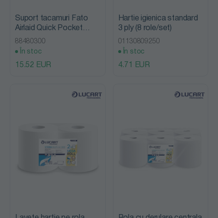
Suport tacamuri Fato
Hartie igienica standard
Airlaid Quick Pocket
3 ply (8 role/set)
Napkins 40x40 Cacao
88480300
01130809250
50pcs/pack
În stoc
În stoc
15.52 EUR
4.71 EUR