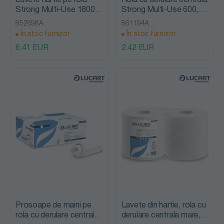
Lavete hartie pe rola
Rola cu derulare centrala
Strong Multi-Use 1800,
Strong Multi-Use 600,
Lucart
Lucart
852698A
861194A
În stoc furnizor
În stoc furnizor
6.41 EUR
2.42 EUR
Prosoape de maini pe
Lavete din hartie, rola cu
rola cu derulare centrala,
derulare centrala mare,