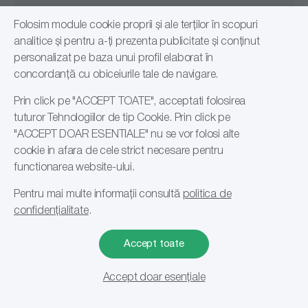
și beneficiază de produse de calitate superioară de la
Lucart
,
Tork
,
Eurocarta
și
Abena
, la prețuri competitive!
Oferte personalizate
Folosim module cookie proprii și ale terților în scopuri
Vizitează pagina noastră pentru mai multe informații și
analitice și pentru a-ți prezenta publicitate și conținut
detalii despre fiecare produs.
Oferte adaptate nevoilor tale
personalizat pe baza unui profil elaborat în
concordanță cu obiceiurile tale de navigare.
Acces prioritar la noutăți
Prin click pe "ACCEPT TOATE", acceptati folosirea
Pachete optimizate
tuturor Tehnologiilor de tip Cookie. Prin click pe
"ACCEPT DOAR ESENTIALE" nu se vor folosi alte
cookie in afara de cele strict necesare pentru
functionarea website-ului.
Documentație produse
Pentru mai multe informații consultă
politica de
confidențialitate
.
Fișe tehnice și de securitate
Declarații de conformitate
Accept toate
Suport audituri și HACCP
0
Accept doar esențiale
Filtrare si sortare