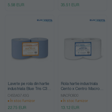
5.58 EUR
35.51 EUR
Lavete pe rola din hartie
Rola hartie industriala
industriala Blue Tris C37,
Cento x Centro Macro
Eurocarta
800, Eurocarta
C453A37.43G
MACRO800
În stoc furnizor
În stoc furnizor
22.75 EUR
13.12 EUR