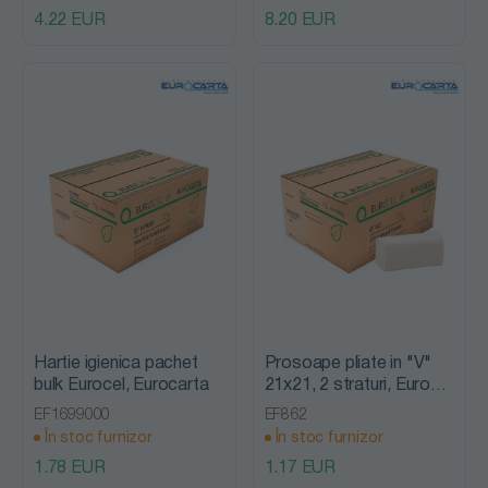
4.22 EUR
8.20 EUR
Hartie igienica pachet
Prosoape pliate in "V"
bulk Eurocel, Eurocarta
21x21, 2 straturi, Eurocel
, Eurocarta
EF1699000
EF862
În stoc furnizor
În stoc furnizor
1.78 EUR
1.17 EUR