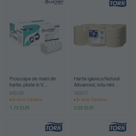
Prosoape de maini din
Hartie igienica Natural
hartie, pliate in V,
Advanced, rola mini
Aquastream V2, Lucart
jumbo, Tork
863129
120377
În stoc furnizor
În stoc furnizor
1.73 EUR
3.39 EUR