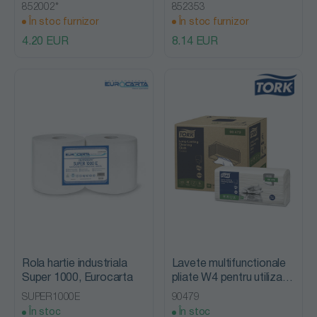
Mini Strong 120, Lucart
Strong 800S, Lucart
852002*
852353
În stoc furnizor
În stoc furnizor
4.20 EUR
8.14 EUR
Rola hartie industriala
Lavete multifunctionale
Super 1000, Eurocarta
pliate W4 pentru utilizare
indelungata Long-
SUPER1000E
90479
Lasting, Tork
În stoc
În stoc