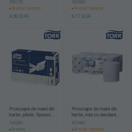
Singlefold, Tork
Continuous, Tork
290179
100585
În stoc furnizor
În stoc furnizor
4.30 EUR
6.77 EUR
Prosoape de maini din
Prosoape de maini din
hartie, pliate, Xpress
hartie, rola cu derulare
Soft Multifold Advanced
centrala Reflex, Tork
130289
473480
2, Tork
În stoc
În stoc furnizor