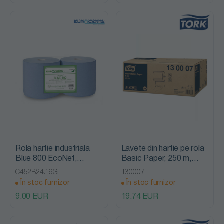
Rola hartie industriala
Lavete din hartie pe rola
Blue 800 EcoNet,
Basic Paper, 250 m,
Eurocarta
albe, Tork
C452B24.19G
130007
În stoc furnizor
În stoc furnizor
9.00 EUR
19.74 EUR