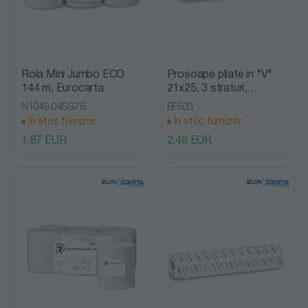
Rola Mini Jumbo ECO
Prosoape pliate in "V"
144 m, Eurocarta
21x25, 3 straturi,
Eurocarta
N1049.045G76
EF503
În stoc furnizor
În stoc furnizor
1.87 EUR
2.48 EUR