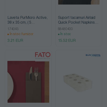
Laveta PurMicro Active,
Suport tacamuri Airlaid
38 x 35 cm, ( 5
Quick Pocket Napkins
bucati/set), Vileda
40x40 cm, Black 50
174043
88480400
Professional
bucati/set, Fato
În stoc furnizor
În stoc
3.21 EUR
15.52 EUR