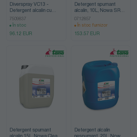
Diverspray VC13 -
Detergent spumant
Detergent alcalin cu
alcalin, 10L, Nowa SR
spumare redusa, 20L,
760, Tana Professional
7509837
0712857
Diversey
În stoc
În stoc furnizor
96.12 EUR
153.57 EUR
Detergent spumant
Detergent alcalin
alcalin 15L, Nowa Clean,
nespumant, 20L, Nowa