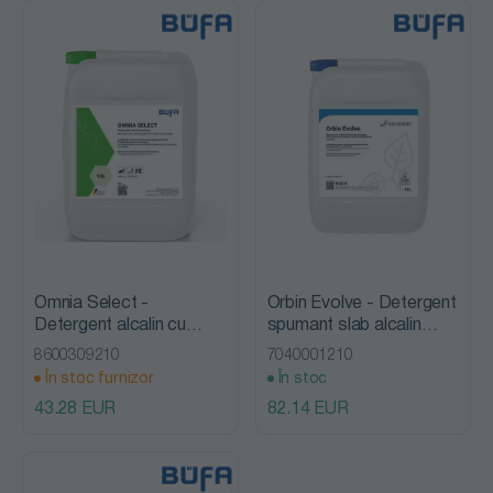
Omnia Select -
Orbin Evolve - Detergent
Detergent alcalin cu
spumant slab alcalin
spumare redusa pentru
ecologic, 10L, Bufa
8600309210
7040001210
pardoseli, 10L, Bufa
În stoc furnizor
În stoc
43.28 EUR
82.14 EUR