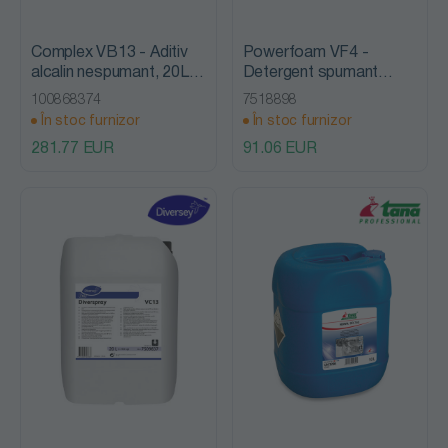
Complex VB13 - Aditiv
Powerfoam VF4 -
alcalin nespumant, 20L,
Detergent spumant
Diversey
alcalin, 20L, Diversey
100868374
7518898
În stoc furnizor
În stoc furnizor
281.77 EUR
91.06 EUR