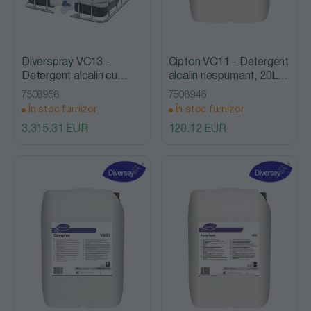
Diverspray VC13 -
Cipton VC11 - Detergent
Detergent alcalin cu
alcalin nespumant, 20L,
spumare redusa, 900L,
Diversey
7508958
7508946
Diversey
În stoc furnizor
În stoc furnizor
3,315.31 EUR
120.12 EUR