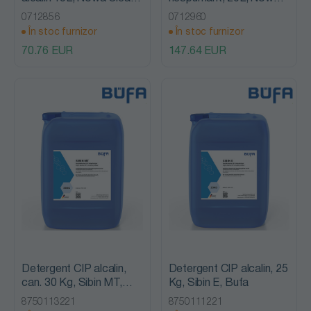
Tana Professional
MR 750, Tana
0712856
0712960
Professional
În stoc furnizor
În stoc furnizor
70.76 EUR
147.64 EUR
Detergent CIP alcalin,
Detergent CIP alcalin, 25
can. 30 Kg, Sibin MT,
Kg, Sibin E, Bufa
Bufa
8750113221
8750111221