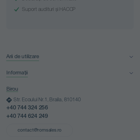
Suport audituri și HACCP
Arii de utilizare
Facility Management
Informații
Horeca
Certificări
Industria alimentară
Birou
Clienții nostri
Instituții medicale
Str. Ecoului Nr.1, Braila, 810140
Blog
Instituții publice
+40 744 324 256
Contact
Retail
+40 744 624 249
Cariere
Spălătorii profesionale
Politică de confidențialitate
contact@romsales.ro
Transport
Termeni și condiții