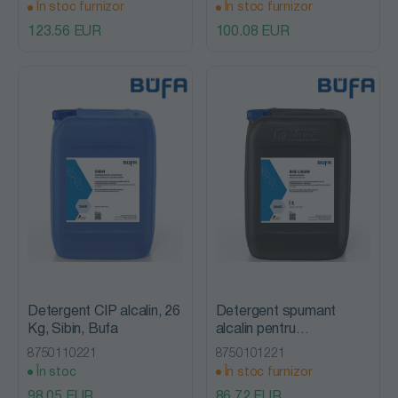
În stoc furnizor
În stoc furnizor
123.56 EUR
100.08 EUR
Detergent CIP alcalin, 26
Detergent spumant
Kg, Sibin, Bufa
alcalin pentru
indepartarea rasinilor de
8750110221
8750101221
fum 26 kg, RHE Liquid,
În stoc
În stoc furnizor
Bufa
98.05 EUR
86.72 EUR