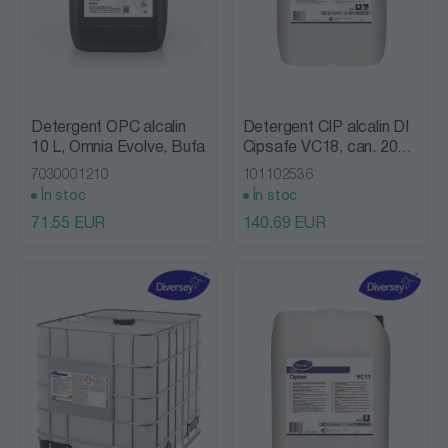
Detergent OPC alcalin
Detergent CIP alcalin DI
10 L, Omnia Evolve, Bufa
Cipsafe VC18, can. 20L,
Diversey
7030001210
101102536
În stoc
În stoc
71.55 EUR
140.69 EUR