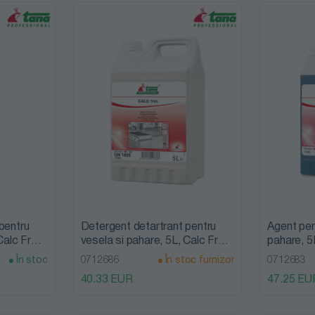
pentru
Detergent detartrant pentru
Agent pent
Calc Free,
vesela si pahare, 5L, Calc Free,
pahare, 5L
Tana Professional
Professio
În stoc
0712686
În stoc furnizor
0712683
40.33 EUR
47.25 EU