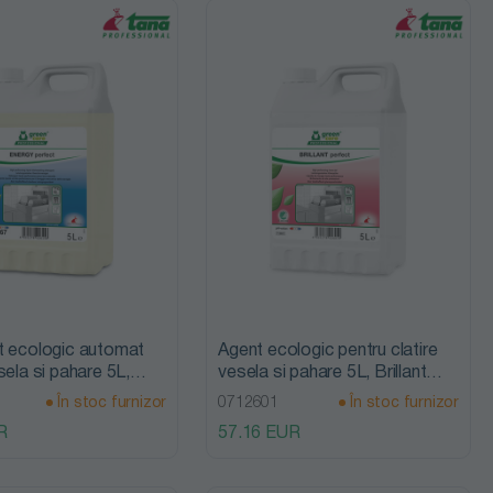
t ecologic automat
Agent ecologic pentru clatire
sela si pahare 5L,
vesela si pahare 5L, Brillant
rfect, Tana
Perfect, Tana Professional
În stoc furnizor
0712601
În stoc furnizor
nal
R
57.16 EUR