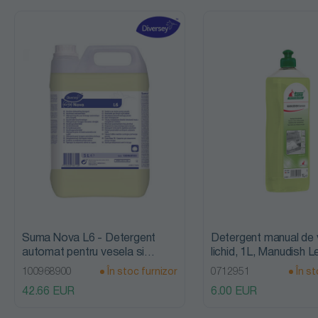
Detergenti
acizi
Detergenti
alcalini
Detergenti
alcalini
clorinati
Detergenti
auto exterior
Suma Nova L6 - Detergent
Detergent manual de
automat pentru vesela si
lichid, 1L, Manudish 
Detergenti
pahare, 5L, Diversey
Tana Professional
100968900
În stoc furnizor
0712951
În st
42.66 EUR
6.00 EUR
auto interior