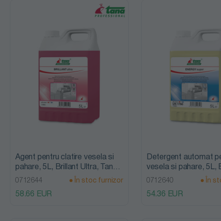
Soluții de
eliminat pete
locale textile
Agent pentru clatire vesela si
Detergent automat p
pahare, 5L, Brillant Ultra, Tana
vesela si pahare, 5L,
Professional
Super, Tana Professi
0712644
În stoc furnizor
0712640
În st
58.66 EUR
54.36 EUR