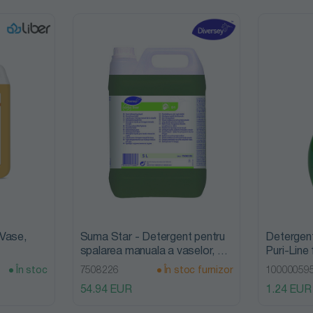
Pr
Detergenti
Horeca
Pr
ecologici
Industria
Abena
de
alimentară
Bufa
In 
Instituții
Diversey
In 
medicale
Liber
Ce
Instituții
Tana
pr
publice
Professional
Re
Vase,
Suma Star - Detergent pentru
Detergen
spalarea manuala a vaselor, 5L,
Puri-Line
Diversey
În stoc
7508226
În stoc furnizor
10000059
54.94 EUR
1.24 EUR