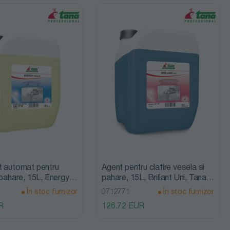
t automat pentru
Agent pentru clatire vesela si
 pahare, 15L, Energy
pahare, 15L, Brillant Uni, Tana
Tana Professional
Professional
În stoc furnizor
0712771
În stoc furnizor
R
126.72 EUR