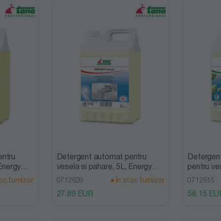
entru
Detergent automat pentru
Detergen
 Energy
vesela si pahare, 5L, Energy
pentru ve
onal
Classic, Tana Professional
Energy Pe
oc furnizor
0712639
În stoc furnizor
0712615
Professio
27.89 EUR
58.15 EU