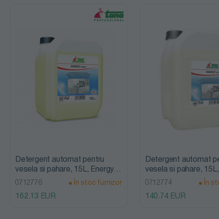
dezinfectanți
Detergenți
mochete și
covoare
Detergenți
pardoseli și
suprafețe
Detergenți
Detergent automat pentru
Detergent automat p
vesela si pahare, 15L, Energy
vesela si pahare, 15L
rufe colorate
Super, Tana Professional
Uni, Tana Professiona
0712776
În stoc furnizor
0712774
În st
și delicate
162.13 EUR
140.74 EUR
Detergenți