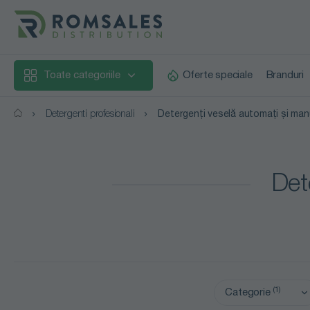
Toate categoriile
Oferte speciale
Branduri
Detergenti profesionali
Detergenți veselă automați și man
Det
1
Categorie