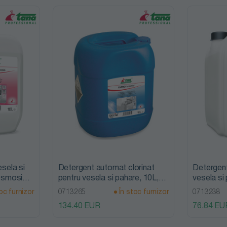
esela si
Detergent automat clorinat
Detergent
 Osmosis,
pentru vesela si pahare, 10L,
vesela si
Energy Unichlor, Tana
Free, Tan
oc furnizor
0713265
În stoc furnizor
0713238
Professional
134.40 EUR
76.84 EU