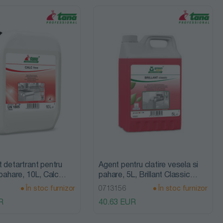
 detartrant pentru
Agent pentru clatire vesela si
 pahare, 10L, Calc
pahare, 5L, Brillant Classic
a Professional
Tana Professional
În stoc furnizor
0713156
În stoc furnizor
R
40.63 EUR