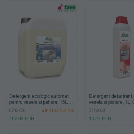
sanitari
Detergenți
veselă
automați și
manuali
Neutralizatori
si boosteri
rufe
Detergent ecologic automat
Detergent detartrant 
pentru vesela si pahare, 15L,
vesela si pahare, 1L, 
Odorizanți
Energy Perfect, Tana
Tana Professional
0712700
În stoc furnizor
0712688
Professional
ambient,
162.03 EUR
10.23 EUR
lavoare