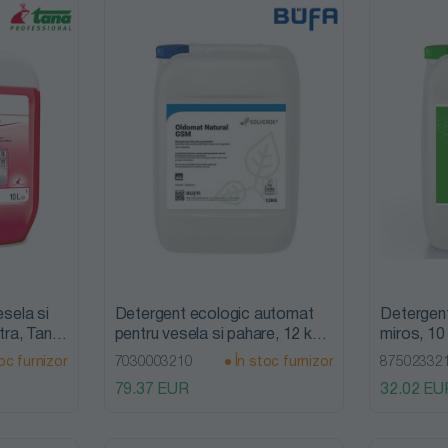
esela si
Detergent ecologic automat
Detergent
ltra, Tana
pentru vesela si pahare, 12 kg,
miros, 10
Oldomat Natural GSM, Bufa
Bufa
oc furnizor
7030003210
În stoc furnizor
87502332
79.37 EUR
32.02 EU