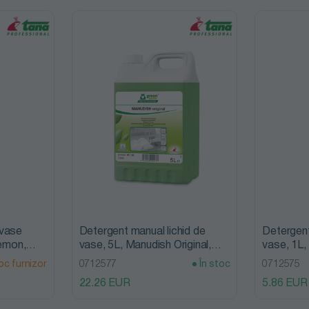
 vase
Detergent manual lichid de
Detergent
Lemon,
vase, 5L, Manudish Original,
vase, 1L,
Tana Professional
Tana Prof
oc furnizor
0712577
În stoc
0712575
22.26 EUR
5.86 EUR