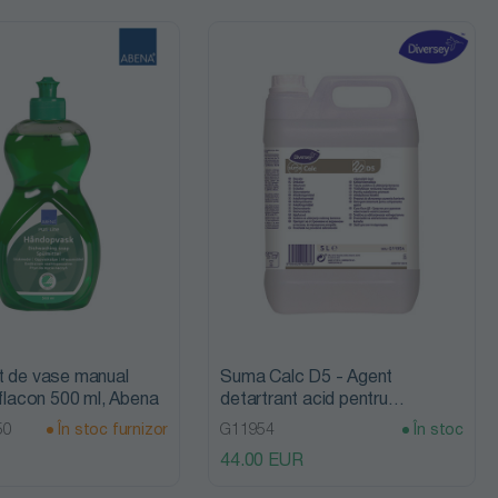
eț crescător
eț
screscător
stoc
stoc furnizor
le mai noi
oduse
ducere
t de vase manual
Suma Calc D5 - Agent
 flacon 500 ml, Abena
detartrant acid pentru
echipamente de bucatarie, 5L,
50
În stoc furnizor
G11954
În stoc
Diversey
44.00 EUR