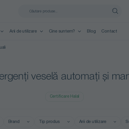
Arii de utilizare
Cine suntem?
Blog
Contact
uali
ergenți veselă automați și man
Certificare Halal
Brand
Tip produs
Arii de utilizare
S