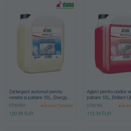
Detergent automat pentru
Agent pentru clatire v
vesela si pahare 10L, Energy
pahare 10L, Brillant U
Turbo, Tana Professional
Professional
0709580
În stoc furnizor
0708185
În st
120.38 EUR
113.34 EUR