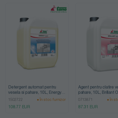
Detergenti
cuptoare,
hote si grill
Detergenti
curatare
echipamente
Detergenti
neutri si
speciali
Detergent automat pentru
Agent pentru clatire v
vesela si pahare, 10L, Energy
pahare, 10L, Brillant
Detergenți
Super, Tana Professional
Tana Professional
1502722
În stoc furnizor
0713871
În st
decalcifianți
108.77 EUR
87.31 EUR
Detergenți