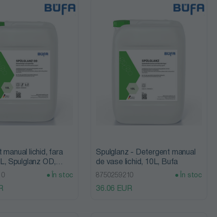
 manual lichid, fara
Spulglanz - Detergent manual
 L, Spulglanz OD,
de vase lichid, 10L, Bufa
10
În stoc
8750259210
În stoc
R
36.06 EUR