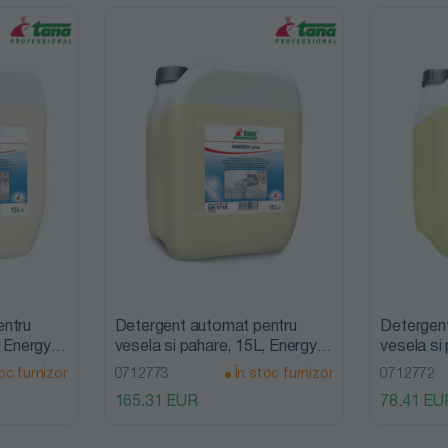
entru
Detergent automat pentru
Detergen
, Energy
vesela si pahare, 15L, Energy
vesela si
l
Ultra, Tana Professional
Classic, 
oc furnizor
0712773
În stoc furnizor
0712772
165.31 EUR
78.41 EU