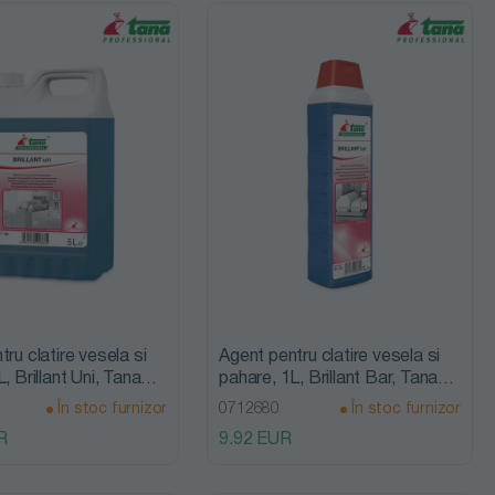
ru clatire vesela si
Agent pentru clatire vesela si
, Brillant Uni, Tana
pahare, 1L, Brillant Bar, Tana
nal
Professional
În stoc furnizor
0712680
În stoc furnizor
R
9.92 EUR