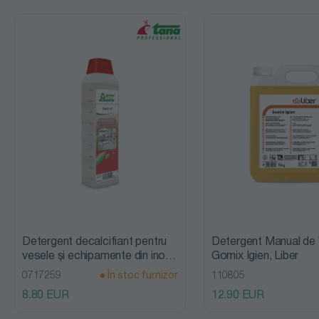
Agenti de
finisare rufe
Decapanti și
protecții
Detergent
auto pentru
insecte &
jante
Detergent decalcifiant pentru
Detergent Manual de 
Detergent
vesele și echipamente din inox,
Gomix Igien, Liber
1L,Calc Off, Tana Professional
auto
0717259
În stoc furnizor
110805
8.80 EUR
12.90 EUR
protecție