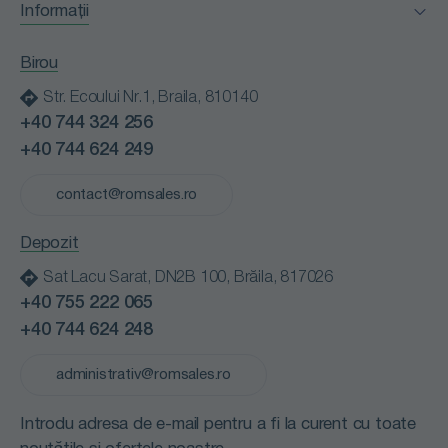
Informații
Horeca
Certificări
Industria alimentară
Birou
Clienții nostri
Instituții medicale
Str. Ecoului Nr.1, Braila, 810140
Blog
Instituții publice
+40 744 324 256
Contact
Retail
+40 744 624 249
Cariere
Spălătorii profesionale
Politică de confidențialitate
contact@romsales.ro
Transport
Termeni și condiții
Depozit
Sat Lacu Sarat, DN2B 100, Brăila, 817026
+40 755 222 065
+40 744 624 248
administrativ@romsales.ro
Introdu adresa de e-mail pentru a fi la curent cu toate