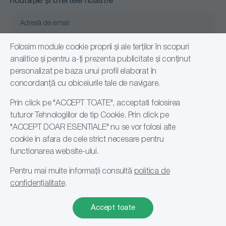
noutățile și ofertele noastre
Confirm că am citit și sunt de acord cu
Folosim module cookie proprii și ale terților în scopuri
Politică de confidențialitate
analitice și pentru a-ți prezenta publicitate și conținut
personalizat pe baza unui profil elaborat în
Abonare
concordanță cu obiceiurile tale de navigare.
Prin click pe "ACCEPT TOATE", acceptati folosirea
tuturor Tehnologiilor de tip Cookie. Prin click pe
"ACCEPT DOAR ESENTIALE" nu se vor folosi alte
cookie in afara de cele strict necesare pentru
functionarea website-ului.
Pentru mai multe informații consultă
politica de
© 2026 Romsales Distribution SRL, RO24108191
confidențialitate
.
Accept toate