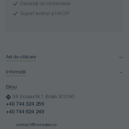
Declarații de conformitate
Suport audituri și HACCP
Arii de utilizare
Facility Management
Informații
Horeca
Certificări
Industria alimentară
Birou
Clienții nostri
Instituții medicale
Str. Ecoului Nr.1, Braila, 810140
Blog
Instituții publice
+40 744 324 256
Contact
Retail
+40 744 624 249
Cariere
Spălătorii profesionale
Politică de confidențialitate
contact@romsales.ro
Transport