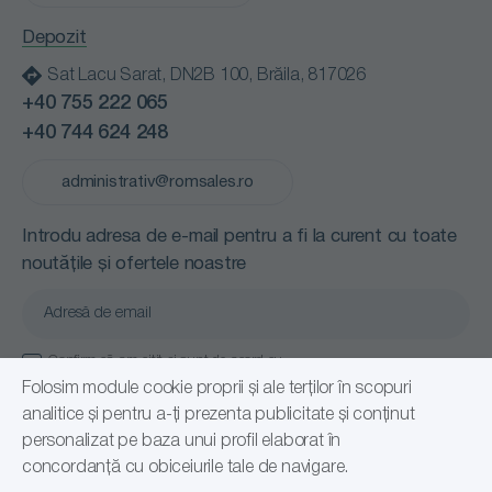
Termeni și condiții
Depozit
Sat Lacu Sarat, DN2B 100, Brăila, 817026
+40 755 222 065
+40 744 624 248
administrativ@romsales.ro
Introdu adresa de e-mail pentru a fi la curent cu toate
noutățile și ofertele noastre
Confirm că am citit și sunt de acord cu
Politică de confidențialitate
Folosim module cookie proprii și ale terților în scopuri
analitice și pentru a-ți prezenta publicitate și conținut
Abonare
personalizat pe baza unui profil elaborat în
concordanță cu obiceiurile tale de navigare.