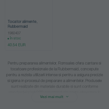
Tocator alimente,
Rubbermaid
1980407
În stoc
40.54 EUR
Pentru prepararea alimentelor, Romsales ofera cantare si
tocatoare profesionale de la
Rubbermaid
, concepute
pentru a rezista utilizarii intense si pentru a asigura precizie
si igiena in procesul de preparare a alimentelor. Produsele
sunt realizate din materiale durabile si sunt conforme
standardelor HACCP, garantand siguranta alimentara in
Vezi mai mult
orice bucatarie profesionala.
Tocatoarele sunt disponibile pe cod de culori, prevenind