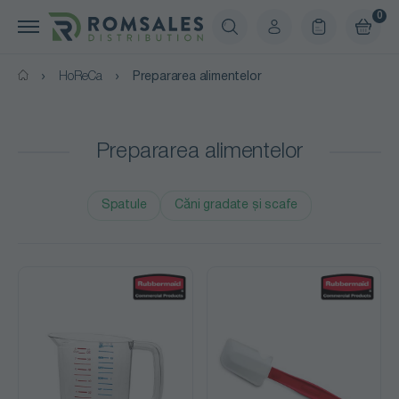
0
HoReCa
Prepararea alimentelor
Prepararea alimentelor
Spatule
Căni gradate și scafe