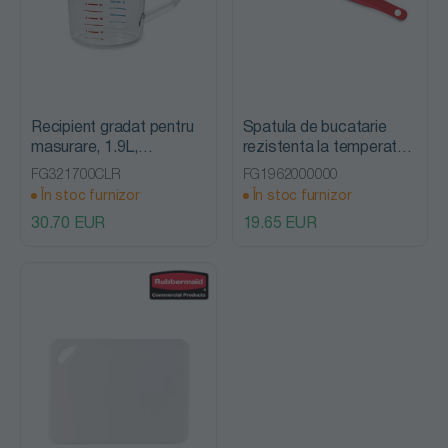
Recipient gradat pentru
Spatula de bucatarie
masurare, 1.9L,
rezistenta la temperaturi
Rubbermaid
inalte 24 cm, rosu,
FG321700CLR
FG1962000000
Rubbermaid
În stoc furnizor
În stoc furnizor
30.70 EUR
19.65 EUR