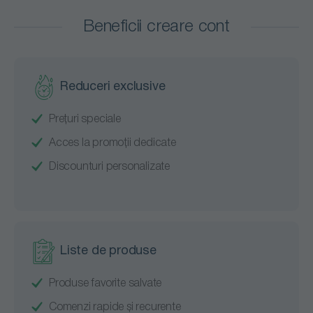
contaminarea incrucisata si facilitand organizarea eficienta
Beneficii creare cont
a spatiului de lucru. Atat cantarele, cat si tocatoarele
Rubbermaid combina durabilitatea, usurinta in utilizare si
siguranta alimentara, fiind ideale pentru bucatarii
comerciale, unitati HoReCa sau spitale.
Reduceri exclusive
Produsele oferite de Romsales pentru prepararea
Prețuri speciale
alimentelor asigura un nivel ridicat de performanta si igiena,
fiind alegerea perfecta pentru orice bucatarie profesionala
Acces la promoții dedicate
care respecta regulile HACCP.
Discounturi personalizate
Liste de produse
Produse favorite salvate
Comenzi rapide și recurente