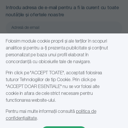
Introdu adresa de e-mail pentru a fi la curent cu toate
noutățile și ofertele noastre
Confirm că am citit și sunt de acord cu
Folosim module cookie proprii și ale terților în scopuri
Politică de confidențialitate
analitice și pentru a-ți prezenta publicitate și conținut
personalizat pe baza unui profil elaborat în
Abonare
concordanță cu obiceiurile tale de navigare.
Prin click pe "ACCEPT TOATE", acceptati folosirea
tuturor Tehnologiilor de tip Cookie. Prin click pe
"ACCEPT DOAR ESENTIALE" nu se vor folosi alte
cookie in afara de cele strict necesare pentru
functionarea website-ului.
Pentru mai multe informații consultă
politica de
© 2026 Romsales Distribution SRL, RO24108191
confidențialitate
.