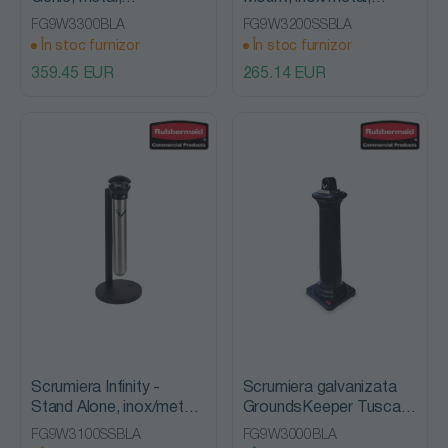
Rubbermaid
Rubbermaid
FG9W3300BLA
FG9W3200SSBLA
În stoc furnizor
În stoc furnizor
359.45 EUR
265.14 EUR
Scrumiera Infinity -
Scrumiera galvanizata
Stand Alone, inox/metal
GroundsKeeper Tuscan,
- Rubbbermaid
neagra , Rubbermaid
FG9W3100SSBLA
FG9W3000BLA