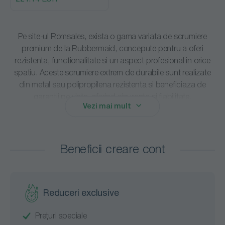
Pe site-ul Romsales, exista o gama variata de scrumiere
premium de la
Rubbermaid
, concepute pentru a oferi
rezistenta, functionalitate si un aspect profesional in orice
spatiu. Aceste scrumiere extrem de durabile sunt realizate
din metal sau polipropilena rezistenta si beneficiaza de
garantii pe viata, oferind siguranta si fiabilitate.
Vezi mai mult
Portofoliul de produse include
scrumiere fixe
sau pentru
montare pe perete, toate echipate cu container cu
capacitate mare, care reduce frecventa golirilor si mentine
Beneficii creare cont
curatenia in spatii interioare sau exterioare.
Scrumierele profesionale Rubbermaid
disponibile pe
Romsales sunt ideale pentru zone comerciale, industriale,
Reduceri exclusive
institutii publice sau spatii cu trafic intens, combinand
durabilitatea, siguranta si designul modern intr-un singur
Prețuri speciale
produs.