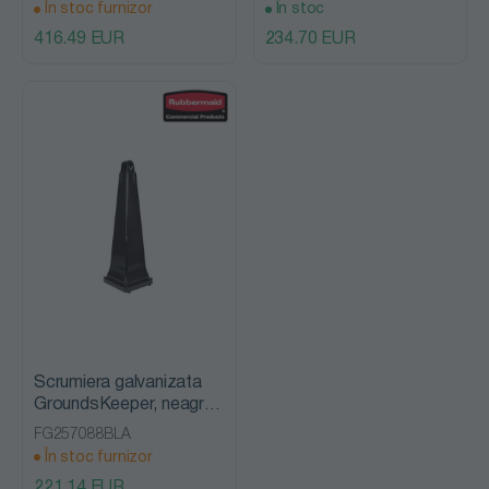
În stoc furnizor
În stoc
416.49 EUR
234.70 EUR
Scrumiera galvanizata
GroundsKeeper, neagra,
Rubbermaid
FG257088BLA
În stoc furnizor
221.14 EUR