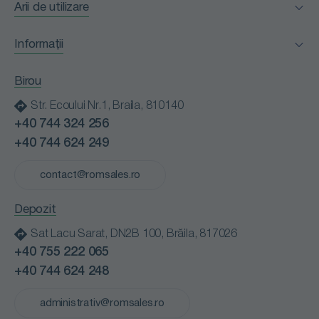
Arii de utilizare
Facility Management
Informații
Horeca
Certificări
Industria alimentară
Birou
Clienții nostri
Instituții medicale
Str. Ecoului Nr.1, Braila, 810140
Blog
Instituții publice
+40 744 324 256
Contact
Retail
+40 744 624 249
Cariere
Spălătorii profesionale
Politică de confidențialitate
contact@romsales.ro
Transport
Termeni și condiții
Depozit
Sat Lacu Sarat, DN2B 100, Brăila, 817026
+40 755 222 065
+40 744 624 248
administrativ@romsales.ro