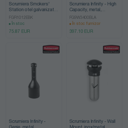
Scrumiera Smokers'
Scrumiera Infinity - High
Station otel galvanizat,
Capacity, metal,
negru/gri
Rubbermaid
FGR1012EBK
FG9W3400BLA
În stoc
În stoc furnizor
75.87 EUR
397.10 EUR
Scrumiera Infinity -
Scrumiera Infinity - Wall
Genie, metal,
Mount, inox/metal,