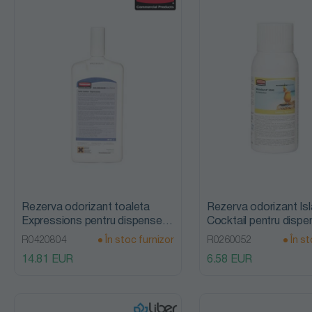
cuptoare,
hote si grill
Detergenti
curatare
echipamente
Detergenti
neutri si
speciali
Rezerva odorizant toaleta
Rezerva odorizant Is
Expressions pentru dispenserul
Cocktail pentru dispe
Detergenți
Auto Janitor , 600ml,
Microburst 3000, 75m
R0420804
În stoc furnizor
R0260052
În st
Rubbermaid
Rubbermaid
decalcifianți
14.81 EUR
6.58 EUR
Detergenți