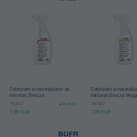
dezinfectanți
Detergenți
mochete și
covoare
Detergenți
pardoseli și
suprafețe
Detergenți
Odorizant si neutralizator de
Odorizant si neutraliz
mirosuri, Brezza
mirosuri,Brezza Vegg
rufe colorate
Herbs, Liber
180507
În stoc
180407
și delicate
7.98 EUR
7.98 EUR
Detergenți
sanitari