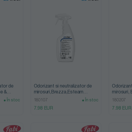
ator de
Odorizant si neutralizator de
Odorizant
ie &
mirosuri,Brezza,Estearn
mirosuri,
Influence,Liber
În stoc
180107
În stoc
180207
7.98 EUR
7.98 EUR