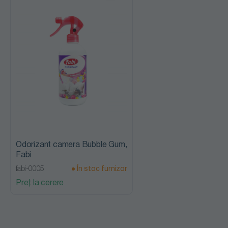
eliminat pete
locale textile
Odorizant camera Bubble Gum,
Fabi
fabi-0005
În stoc furnizor
Preț la cerere