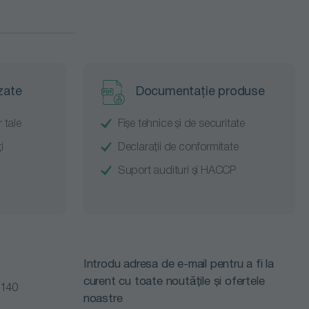
zate
Documentație produse
 tale
Fișe tehnice și de securitate
i
Declarații de conformitate
Suport audituri și HACCP
Introdu adresa de e-mail pentru a fi la
curent cu toate noutățile și ofertele
0140
noastre