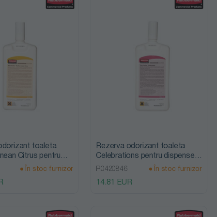
dorizant toaleta
Rezerva odorizant toaleta
nean Citrus pentru
Celebrations pentru dispenserul
l Auto Janitor ,
Auto Janitor , 600ml,
În stoc furnizor
R0420846
În stoc furnizor
ubbermaid
Rubbermaid
R
14.81 EUR