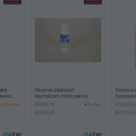
land
Rezerva odorizant
Rezerva 
nserul
neutralizant-miros pentru
Expressio
l,
dispenserul Microburst 3000,
standard,
oc furnizor
R0260018
În stoc
R0220004
75ml, Rubbermaid
6.58 EUR
8.00 EUR