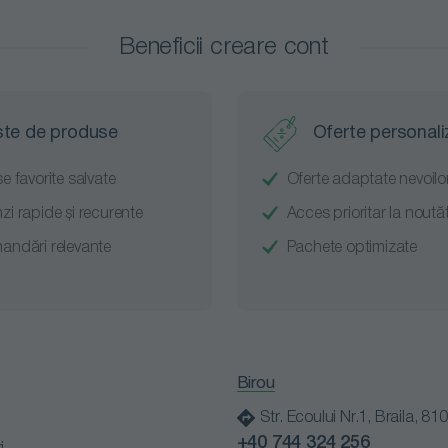
Beneficii creare cont
ste de produse
Oferte personali
e favorite salvate
Oferte adaptate nevoilor
i rapide și recurente
Acces prioritar la noutăț
ndări relevante
Pachete optimizate
Birou
Str. Ecoului Nr.1, Braila, 81
+40 744 324 256