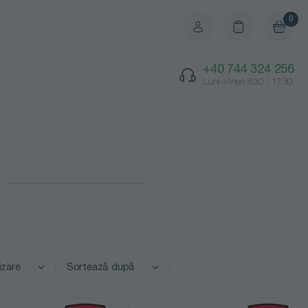
0
+40 744 324 256
Luni-Vineri 8:30 - 17:30
lizare
Sortează după
Preț crescător