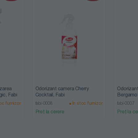
izarea
Odorizant camera Cherry
Odorizan
gic, Fabi
Cocktail, Fabi
Bergamot
oc furnizor
fabi-0008
În stoc furnizor
fabi-0007
Preț la cerere
Preț la ce