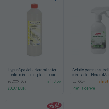
Detergenți
veselă
automați și
manuali
Neutralizatori
si boosteri
rufe
Hypur Spezial - Neutralizator
Solutie pentru neutral
pentru mirosuri neplacute cu
mirosurilor, NeutroMa
Odorizanți
efect odorizant, 1L, Bufa
8560001903
În stoc
fabi-0054
În st
ambient,
23.37 EUR
Preț la cerere
lavoare
Soluții de