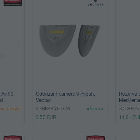
 Air 90,
Odorizant camera V-Fresh,
Rezerva o
id
Vectair
Mediterra
dispenseru
oc furnizor
V-FRESH YELLOW
În stoc
R0420873
600ml, R
3.57 EUR
14.81 EU