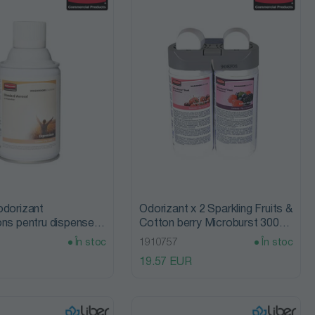
odorizant
Odorizant x 2 Sparkling Fruits &
ns pentru dispenser
Cotton berry Microburst 3000,
 243ml, Rubbermaid
Rubbermaid
În stoc
1910757
În stoc
19.57 EUR