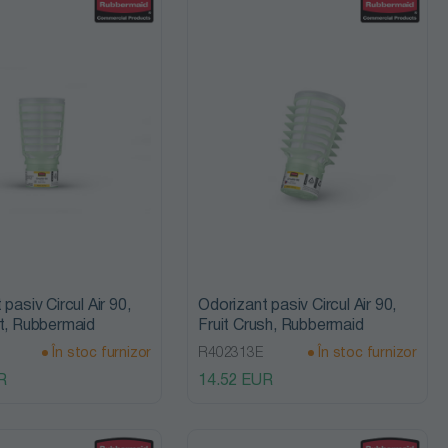
Preț
descrescător
In stoc
In stoc furnizor
Cele mai noi
produse
Reducere
pasiv Circul Air 90,
Odorizant pasiv Circul Air 90,
t, Rubbermaid
Fruit Crush, Rubbermaid
În stoc furnizor
R402313E
În stoc furnizor
R
14.52 EUR