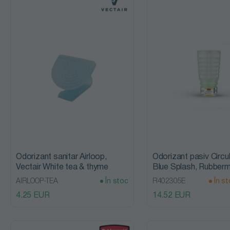
finisare rufe
Bufa
Decapanti și
Fabi
protecții
Liber
Detergent
Rubbermaid
auto pentru
Vectair
insecte &
jante
Odorizant sanitar Airloop,
Odorizant pasiv Circul
Detergent
Vectair White tea & thyme
Blue Splash, Rubberm
auto
AIRLOOP-TEA
În stoc
R402305E
În st
4.25 EUR
14.52 EUR
protecție
Detergenti