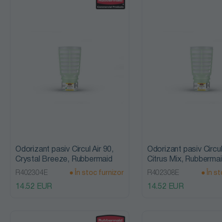
acizi
Detergenti
alcalini
Detergenti
alcalini
clorinati
Detergenti
auto exterior
Odorizant pasiv Circul Air 90,
Odorizant pasiv Circul
Crystal Breeze, Rubbermaid
Citrus Mix, Rubberma
Detergenti
R402304E
În stoc furnizor
R402308E
În st
14.52 EUR
14.52 EUR
auto interior
Detergenti