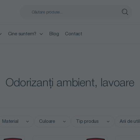
Cine suntem?
Blog
Contact
Odorizanți ambient, lavoare
Material
Culoare
Tip produs
Arii de uti