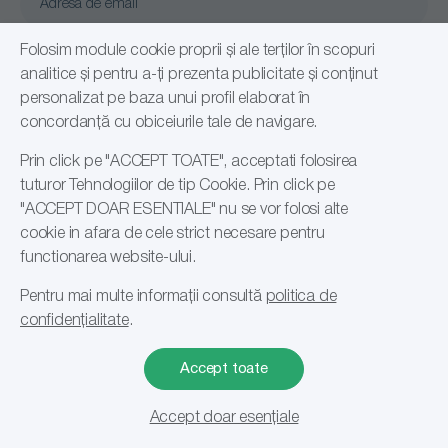
Confirm că am citit și sunt de acord cu
Folosim module cookie proprii și ale terților în scopuri
Politică de confidențialitate
analitice și pentru a-ți prezenta publicitate și conținut
personalizat pe baza unui profil elaborat în
Abonare
concordanță cu obiceiurile tale de navigare.
Prin click pe "ACCEPT TOATE", acceptati folosirea
tuturor Tehnologiilor de tip Cookie. Prin click pe
"ACCEPT DOAR ESENTIALE" nu se vor folosi alte
cookie in afara de cele strict necesare pentru
functionarea website-ului.
Pentru mai multe informații consultă
politica de
© 2026 Romsales Distribution SRL, RO24108191
confidențialitate
.
Accept toate
1
Accept doar esențiale
Filtrare si sortare