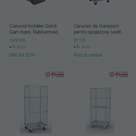
Carucior hotelier Quick
Carucior de transport
Cart mare, Rubbermaid
pentru spalatorie textila
T25, Picchi
1902465
B1163
În stoc
În stoc
686.84 EUR
Preț la cerere