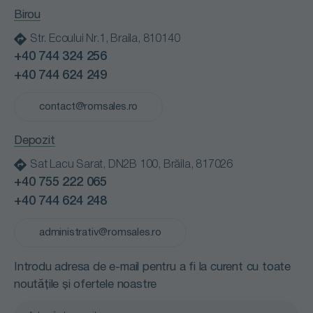
Certificări
Industria alimentară
Birou
Clienții nostri
Instituții medicale
Str. Ecoului Nr.1, Braila, 810140
Blog
Instituții publice
+40 744 324 256
Contact
Retail
+40 744 624 249
Cariere
Spălătorii profesionale
Politică de confidențialitate
contact@romsales.ro
Transport
Termeni și condiții
Depozit
Sat Lacu Sarat, DN2B 100, Brăila, 817026
+40 755 222 065
+40 744 624 248
administrativ@romsales.ro
Introdu adresa de e-mail pentru a fi la curent cu toate
noutățile și ofertele noastre