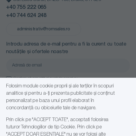
+40 755 222 065
+40 744 624 248
administrativ@romsales.ro
Introdu adresa de e-mail pentru a fi la curent cu toate
noutățile și ofertele noastre
Confirm că am citit și sunt de acord cu
Politică de confidențialitate
Folosim module cookie proprii și ale terților în scopuri
analitice și pentru a-ți prezenta publicitate și conținut
Abonare
personalizat pe baza unui profil elaborat în
concordanță cu obiceiurile tale de navigare.
Prin click pe "ACCEPT TOATE", acceptati folosirea
tuturor Tehnologiilor de tip Cookie. Prin click pe
"ACCEPT DOAR ESENTIALE" nu se vor folosi alte