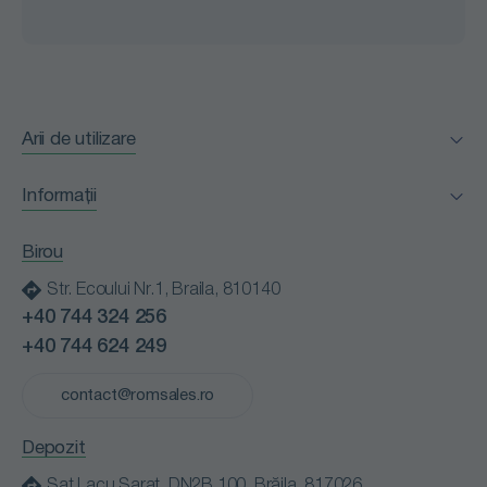
Arii de utilizare
Facility Management
Informații
Horeca
Certificări
Industria alimentară
Birou
Clienții nostri
Instituții medicale
Str. Ecoului Nr.1, Braila, 810140
Blog
Instituții publice
+40 744 324 256
Contact
Retail
+40 744 624 249
Cariere
Spălătorii profesionale
Politică de confidențialitate
contact@romsales.ro
Transport
Termeni și condiții
Depozit
Sat Lacu Sarat, DN2B 100, Brăila, 817026