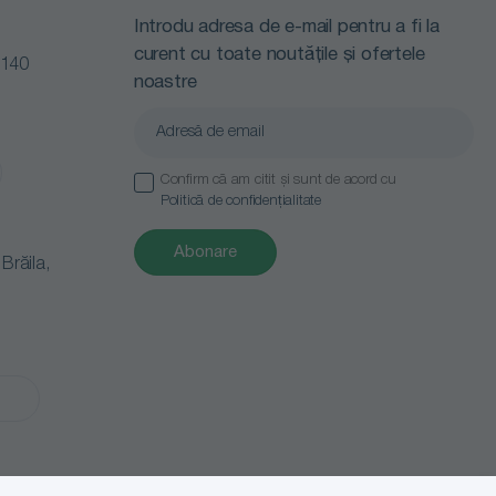
Introdu adresa de e-mail pentru a fi la
curent cu toate noutățile și ofertele
0140
noastre
Confirm că am citit și sunt de acord cu
Politică de confidențialitate
Abonare
răila,