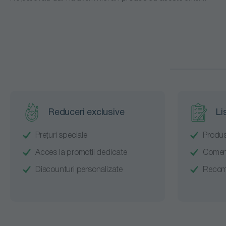
Carucioare
pentru rufe
umede
Carucioare
pentru rufe
Reduceri exclusive
Li
uscate
Coloane
Prețuri speciale
Produs
Acces la promoții dedicate
Comenz
masina de
Discounturi personalizate
Recoma
spalat si
uscator
Dulapuri cu