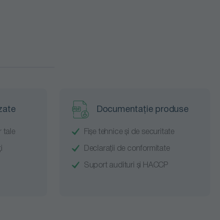
rescător
toc
toc furnizor
 mai noi
duse
zate
Documentație produse
ucere
 tale
Fișe tehnice și de securitate
i
Declarații de conformitate
Suport audituri și HACCP