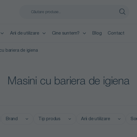
Arii de utilizare
Cine suntem?
Blog
Contact
cu bariera de igiena
Masini cu bariera de igiena
Brand
Tip produs
Arii de utilizare
So
Nu există
Nu există opțiuni
Preț