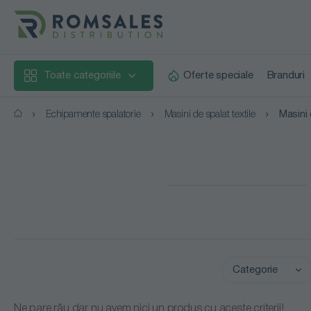
Toate categoriile
Oferte speciale
Branduri
Echipamente spalatorie
Masini de spalat textile
Masini 
Categorie
Calandre
Ne pare rău dar nu avem nici un produs cu aceste criterii!