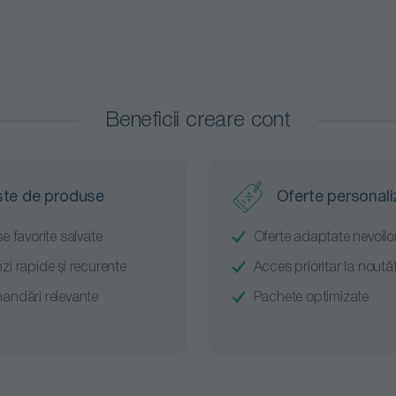
opțiuni
disponibile pentru
Preț
Nu există
disponibile
filtrele selectate.
opțiuni
pentru filtrele
desc
disponibile
selectate.
pentru
In s
filtrele
Beneficii creare cont
In s
selectate.
Cele
pro
ste de produse
Oferte personali
Red
e favorite salvate
Oferte adaptate nevoilor
i rapide și recurente
Acces prioritar la noutăț
ndări relevante
Pachete optimizate