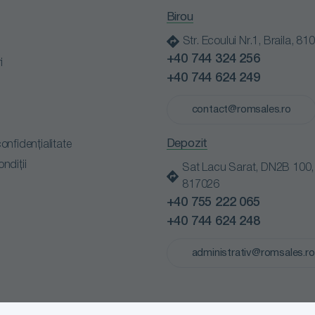
Birou
Str. Ecoului Nr.1, Braila, 81
+40 744 324 256
i
+40 744 624 249
contact@romsales.ro
Depozit
confidențialitate
ondiții
Sat Lacu Sarat, DN2B 100, B
817026
+40 755 222 065
+40 744 624 248
administrativ@romsales.ro