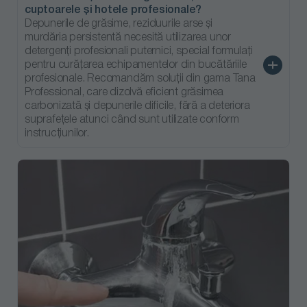
cuptoarele și hotele profesionale?
Depunerile de grăsime, reziduurile arse și
murdăria persistentă necesită utilizarea unor
detergenți profesionali puternici, special formulați
pentru curățarea echipamentelor din bucătăriile
profesionale. Recomandăm soluții din gama Tana
Professional, care dizolvă eficient grăsimea
carbonizată și depunerile dificile, fără a deteriora
suprafețele atunci când sunt utilizate conform
instrucțiunilor.
Detergent alcalin
Detergent
Suma Grill -
suprafete
cuptoare si hote,
Detergent pentru
Grease Perfect,
can 10 L, Orbin
cuptoare si
Tana
GFB, Bufa
gratare, 5L,
0712570
7040000211
7010157
Professional
Diversey