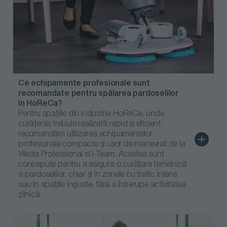
Ce echipamente profesionale sunt
recomandate pentru spălarea pardoselilor
în HoReCa?
Pentru spațiile din industria HoReCa, unde
curățenia trebuie realizată rapid și eficient,
recomandăm utilizarea echipamentelor
profesionale compacte și ușor de manevrat de la
Vileda Professional si I-Team. Acestea sunt
concepute pentru a asigura o curățare temeinică
a pardoselilor, chiar și în zonele cu trafic intens
sau în spațiile înguste, fără a întrerupe activitatea
zilnică.
- 15 %