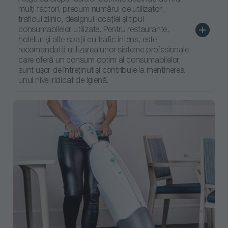
mulți factori, precum numărul de utilizatori,
traficul zilnic, designul locației și tipul
consumabilelor utilizate. Pentru restaurante,
hoteluri și alte spații cu trafic intens, este
recomandată utilizarea unor sisteme profesionale
care oferă un consum optim al consumabilelor,
sunt ușor de întreținut și contribuie la menținerea
unui nivel ridicat de igienă.
Dispenser sapun
Dispenser sapun
Dispenser hartie
lichid/spuma,
spuma /
igienica 2 role
sistem S5, 525
dezinfectant
compacte
ml, Tork
AutoFoam cu
Coreless, sistem
565208
2162587
558041
senzor, 500 ml,
T7, Tork
În stoc furnizor
În stoc
În stoc furnizor
Rubbermaid
21.56 EUR
64.12 EUR
Pret la cerere