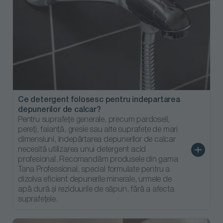
În stoc furnizor
În stoc
În stoc
13.67 EUR
71.15 EUR
40.33 EUR
Ce detergent folosesc pentru indepartarea
depunerilor de calcar?
Pentru suprafețe generale, precum pardoseli,
pereți, faianță, gresie sau alte suprafețe de mari
dimensiuni, îndepărtarea depunerilor de calcar
necesită utilizarea unui detergent acid
profesional. Recomandăm produsele din gama
Tana Professional, special formulate pentru a
dizolva eficient depunerile minerale, urmele de
apă dură și reziduurile de săpun, fără a afecta
suprafețele.