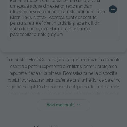
Pentru a reduce cantitatea de murdărie, praf și
umezeală aduse din exterior, recomandăm
utilizarea covorașelor profesionale de intrare de la
Kleen-Tex și Notrax. Acestea sunt concepute
pentru a reține eficient murdăria și apa încă din
zona de acces, contribuind la menținerea
pardoselilor curate și sigure.
În industria HoReCa, curățenia și igiena reprezintă elemente
esențiale pentru experiența clienților și pentru protejarea
reputației fiecărui business. Romsales pune la dispoziția
hotelurilor, restaurantelor, cafenelelor și unităților de catering
o gamă completă de produse și echipamente profesionale,
Covoras Realizat
Covoras realizat
Covoras realizat
din cauciuc, Iron
din Cauciuc, Fork
din cauciuc,
concepute pentru a răspunde cerințelor specifice acestui
Horse Light
Lift Mat, Kleen-
Green Horse,
Tex
Kleen-Tex
sector dinamic.
2958
5353
3565
Vezi mai mult
În stoc furnizor
În stoc furnizor
În stoc furnizor
Portofoliul nostru cuprinde soluții pentru curățarea și
Pret la cerere
Pret la cerere
Pret la cerere
întreținerea tuturor tipurilor de suprafețe, igienizarea
grupurilor sanitare, gestionarea consumabilelor, curățenia