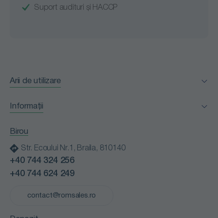
Suport audituri și HACCP
Arii de utilizare
Facility Management
Informații
Horeca
Certificări
Industria alimentară
Birou
Clienții nostri
Instituții medicale
Str. Ecoului Nr.1, Braila, 810140
Blog
Instituții publice
+40 744 324 256
Contact
Retail
+40 744 624 249
Cariere
Spălătorii profesionale
Politică de confidențialitate
contact@romsales.ro
Transport
Termeni și condiții