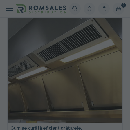
HORECA
0
Produse și consultanță pentru hoteluri, restaurante și
zone comune, asigurând curățenie impecabilă și
experiență premium în HoReCa.
Cum se curăță eficient grătarele,