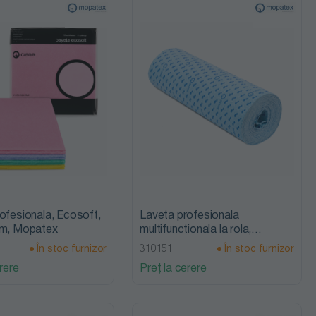
Preț
descrescător
In stoc
In stoc furnizor
Cele mai noi
produse
Reducere
ofesionala, Ecosoft,
Laveta profesionala
cm, Mopatex
multifunctionala la rola,
Mopatex
În stoc furnizor
310151
În stoc furnizor
rere
Preț la cerere