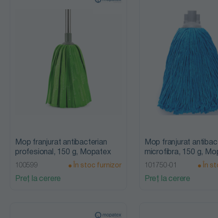
Mop franjurat antibacterian
Mop franjurat antibac
profesional, 150 g, Mopatex
microfibra, 150 g, M
100599
În stoc furnizor
101750-01
În st
Preț la cerere
Preț la cerere