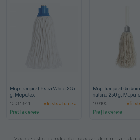
Mop franjurat Extra White 205
Mop franjurat din bu
g, Mopatex
natural 250 g, Mopat
100318-11
În stoc furnizor
100105
În st
Preț la cerere
Preț la cerere
Mopatex este un producator european de referinta in domeniu