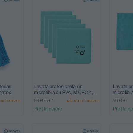
terian
Laveta profesionala din
Laveta pr
opatex
microfibra cu PVA, MICRO2 ,
microfibr
38 x 35 cm , 5 bucati/set,
2 bucati/
oc furnizor
560475-01
În stoc furnizor
560470
Mopatex
Preț la cerere
Preț la ce