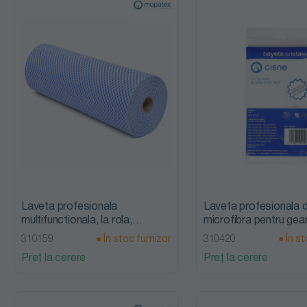
profesionale
Cozi
profesionale
Paduri
abrazive
profesionale
Fărașe
profesionale
Laveta profesionala
Laveta profesionala d
multifunctionala, la rola,
microfibra pentru geam
Mopatex
suprafete netede, 40 
310159
În stoc furnizor
310420
În st
Mopatex
Preț la cerere
Preț la cerere