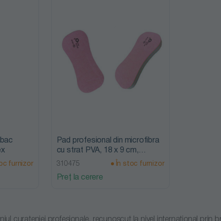
mbac
Pad profesional din microfibra
ex
cu strat PVA, 18 x 9 cm,
Mopatex
oc furnizor
310475
În stoc furnizor
Preț la cerere
l curateniei profesionale, recunoscut la nivel international prin 