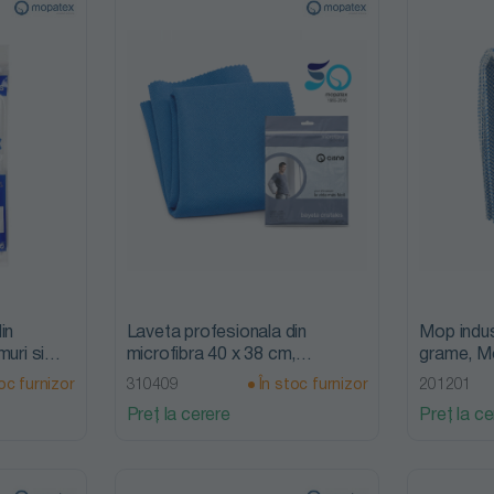
in
Laveta profesionala din
Mop indus
uri si
microfibra 40 x 38 cm,
grame, M
x 50 cm,
Mopatex
oc furnizor
310409
În stoc furnizor
201201
Preț la cerere
Preț la ce