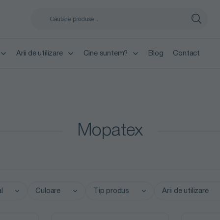
Arii de utilizare
Cine suntem?
Blog
Contact
Mopatex
l
Culoare
Tip produs
Arii de utilizare