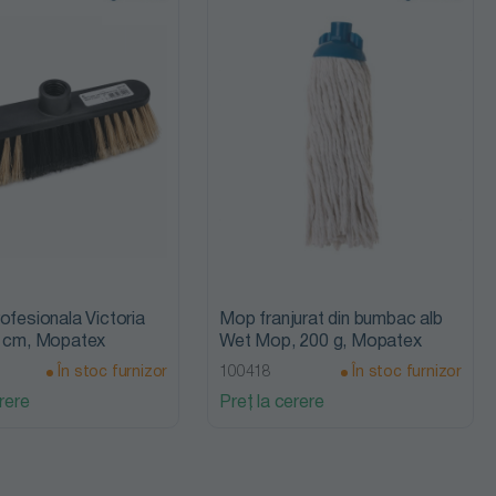
ofesionala Victoria
Mop franjurat din bumbac alb
5 cm, Mopatex
Wet Mop, 200 g, Mopatex
În stoc furnizor
100418
În stoc furnizor
rere
Preț la cerere