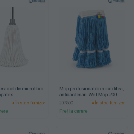
sional din microfibra,
Mop profesional din microfibra,
opatex
antibacterian, Wet Mop 200
g,Mopatex
În stoc furnizor
207800
În stoc furnizor
rere
Preț la cerere