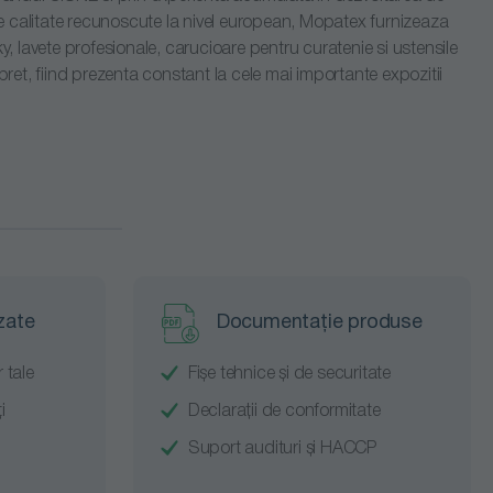
 de calitate recunoscute la nivel european, Mopatex furnizeaza
ky, lavete profesionale, carucioare pentru curatenie si ustensile
pret, fiind prezenta constant la cele mai importante expozitii
zate
Documentație produse
 tale
Fișe tehnice și de securitate
i
Declarații de conformitate
Suport audituri și HACCP