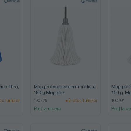
icrofibra,
Mop profesional din microfibra,
Mop profe
180 g,Mopatex
150 g, M
oc furnizor
100725
În stoc furnizor
100701
Preț la cerere
Preț la ce