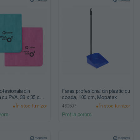
ofesionala din
Faras profesional din plastic cu
a cu PVA, 38 x 35 cm,
coada, 100 cm, Mopatex
set, Mopatex
În stoc furnizor
460507
În stoc furnizor
rere
Preț la cerere