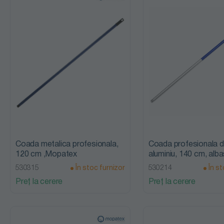
Coada metalica profesionala,
Coada profesionala d
120 cm ,Mopatex
aluminiu, 140 cm, alba
Mopatex
530315
În stoc furnizor
530214
În st
Preț la cerere
Preț la cerere