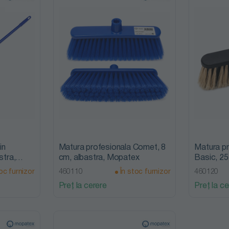
in
Matura profesionala Comet, 8
Matura pr
stra,
cm, albastra, Mopatex
Basic, 2
oc furnizor
460110
În stoc furnizor
460120
Preț la cerere
Preț la ce