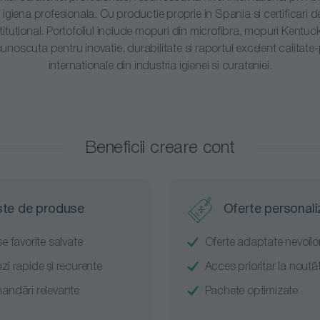
u igiena profesionala. Cu productie proprie in Spania si certificari
titutional. Portofoliul include mopuri din microfibra, mopuri Kentuc
unoscuta pentru inovatie, durabilitate si raportul excelent calitate-
internationale din industria igienei si curateniei.
Beneficii creare cont
ste de produse
Oferte personali
e favorite salvate
Oferte adaptate nevoilor
i rapide și recurente
Acces prioritar la noutăț
ndări relevante
Pachete optimizate