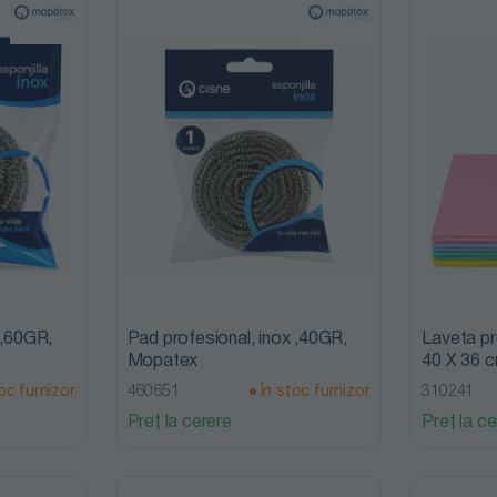
 ,60GR,
Pad profesional, inox ,40GR,
Laveta pr
Mopatex
40 X 36 
oc furnizor
460651
În stoc furnizor
310241
Preț la cerere
Preț la ce