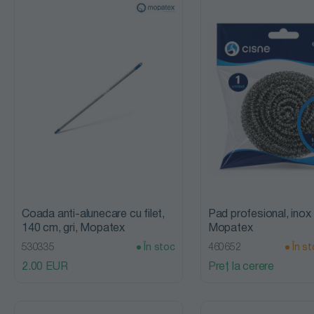
curatenie
Echipamente
Ustensile
pentru
curatenie
podele
profesionale
Lavete
profesionale
pentru
curățenie
Coada anti-alunecare cu filet,
Pad profesional, inox
140 cm, gri, Mopatex
Mopatex
Perii și
530335
În stoc
460652
În st
maturi
2.00 EUR
Preț la cerere
profesionale
Mopuri