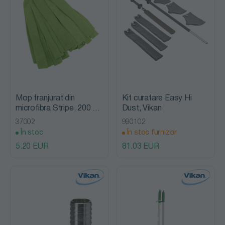
Mop franjurat din
Kit curatare Easy Hi
microfibra Stripe, 200 g -
Dust, Vikan
Vikan
37002
990102
În stoc
În stoc furnizor
5.20 EUR
81.03 EUR