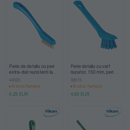
Perie de detaliu cu peri
Perie detaliu cu varf
extra-duri rezistenti la
razuitor, 150 mm, peri
caldura, 205 mm,
duri, albastra, Vikan
44023
39513
albastra, Vikan
În stoc furnizor
În stoc furnizor
6.23 EUR
4.60 EUR