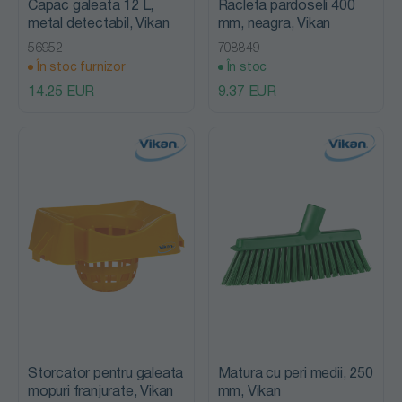
Capac galeata 12 L,
Racleta pardoseli 400
metal detectabil, Vikan
mm, neagra, Vikan
56952
708849
În stoc furnizor
În stoc
14.25 EUR
9.37 EUR
Storcator pentru galeata
Matura cu peri medii, 250
mopuri franjurate, Vikan
mm, Vikan