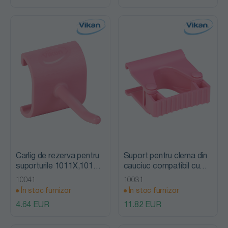
Carlig de rezerva pentru
Suport pentru clema din
suporturile 1011X,1012X
cauciuc compatibil cu
& 1014X, Vikan
1011X & 1013X, Vikan
10041
10031
În stoc furnizor
În stoc furnizor
4.64 EUR
11.82 EUR