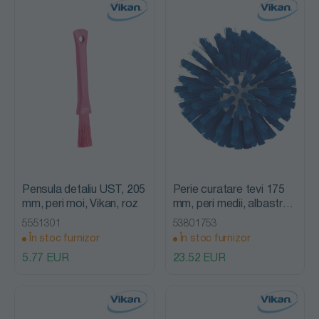
Pensula detaliu UST, 205
Perie curatare tevi 175
mm, peri moi, Vikan, roz
mm, peri medii, albastra,
Vikan, albastru
5551301
53801753
În stoc furnizor
În stoc furnizor
5.77 EUR
23.52 EUR