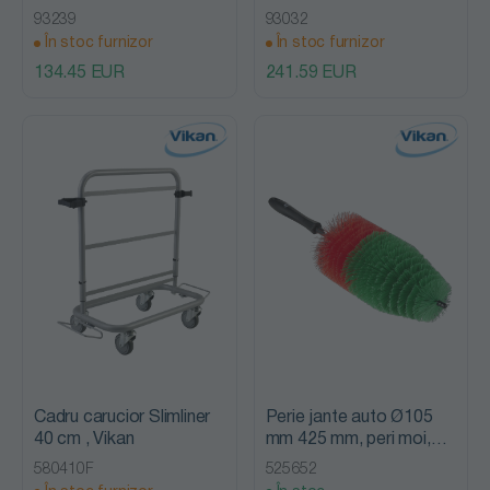
(Q) negru, Vikan
presiune 2.5 L, Vikan
93239
93032
În stoc furnizor
În stoc furnizor
134.45 EUR
241.59 EUR
Cadru carucior Slimliner
Perie jante auto Ø105
40 cm , Vikan
mm 425 mm, peri moi,
neagra, Vikan
580410F
525652