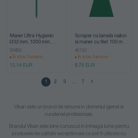
Maner Ultra Hygienic
Scraper cu lamela nailon
Ø32 mm, 1000 mm,
si maner cu filet 100 mm,
Vikan
Vikan, verde
29682
40122
În stoc furnizor
În stoc furnizor
15.14 EUR
8.76 EUR
1
2
3
...
7
Vikan este un brand de renume in domeniul igienei si
curateniei profesionale.
Brandul Vikan este bine cunoscut in intreaga lume pentru
produsele de calitate exceptionala ce pot fi utilizate cu