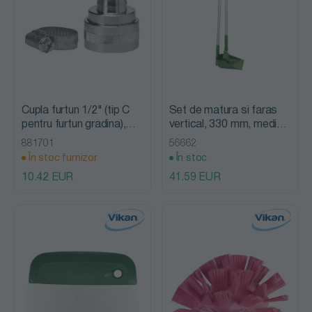
Cupla furtun 1/2" (tip C
Set de matura si faras
pentru furtun gradina),
vertical, 330 mm, mediu,
Vikan
Vikan, verde
881701
56662
În stoc furnizor
În stoc
10.42 EUR
41.59 EUR