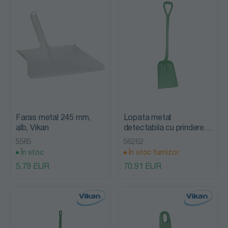
Faras metal 245 mm,
Lopata metal
alb, Vikan
detectabila cu prindere in
D 1040 mm, Vikan
5585
56262
În stoc
În stoc furnizor
5.79 EUR
70.91 EUR