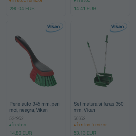
În stoc furnizor
În stoc
290.04 EUR
14.41 EUR
Perie auto 345 mm, peri
Set matura si faras 350
moi, neagra, Vikan
mm, Vikan
524952
56652
În stoc
În stoc furnizor
14.80 EUR
53.13 EUR