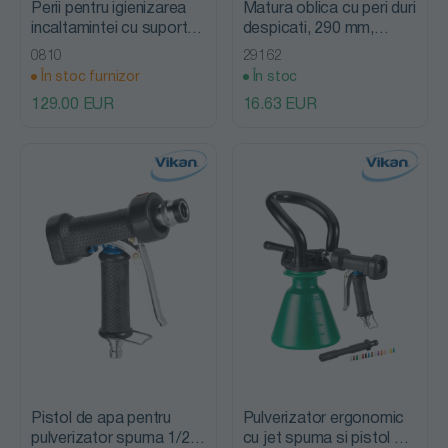
Perii pentru igienizarea
Matura oblica cu peri duri
incaltamintei cu suport,
despicati, 290 mm,
460mm, peri duri, lemn,
Vikan, verde
0810
29162
Vikan
În stoc furnizor
În stoc
129.00 EUR
16.63 EUR
Pistol de apa pentru
Pulverizator ergonomic
pulverizator spuma 1/2"
cu jet spuma si pistol de