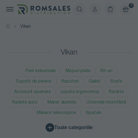
0
Vikan
Vikan
Perii industriale
Mopuri plate
Kit-uri
Suporți de perete
Razuitori
Galeti
Scafe
Accesorii spumare
Lopata ergonomica
Raclete
Raclete auto
Maner aluminiu
Ustensile microfibră
Mânere telescopice
Spatule
Toate categoriile