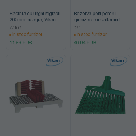
Racleta cu unghi reglabil
Rezerva perii pentru
260mm, neagra, Vikan
igienizarea incaltaminte
(3 perii) 320mm, peri duri,
77109
0811
lemn, Vikan
În stoc furnizor
În stoc furnizor
11.98 EUR
46.04 EUR