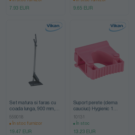
În stoc furnizor
În stoc furnizor
7.93 EUR
9.65 EUR
Set matura si faras cu
Suport perete (clema
coada lunga, 900 mm,
cauciuc) Hygienic 1
Vikan
produs 82 mm, Vikan,
559018
10131
roz
În stoc furnizor
În stoc
19.47 EUR
13.23 EUR