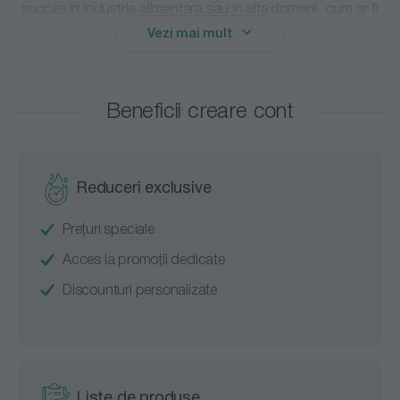
succes in industria alimentara sau in alte domenii, cum ar fi
sectorul sanitar, institutiile de invatamant si in mediile
Vezi mai mult
comerciale sau institutionale. De-a lungul timpului, aceste
echipamente si accesorii au devenit cunoscute pentru
gama extrem de variata disponibila, pentru calitatea
Beneficii creare cont
desavarsita si pentru indeplinirea cu succes a unor conditii
stricte de igiena.
Cu peste 100 de ani de experienta, Vikan se dedica
Reduceri exclusive
dezvoltarii de produse durabile si de inalta calitate. In
Romania, romsales.ro este distribuitor autorizat al brandului
Prețuri speciale
Vikan. Punem la dispozitia clientilor o selectie variata de
produse pentru curatenie, cum ar fi lavete, mopuri sau galeti
Acces la promoții dedicate
pentru curatenie de diverse tipuri si dimensiuni.
Discounturi personalizate
Produsele Vikan sunt realizate din materie prima de calitate
superioara, care incorporeaza in design inovatii noi aparute
pe piata. Astfel, poti achizitiona de la Vikan online din
magazinul nostru perii si maturi din plastic pentru spatii de
Liste de produse