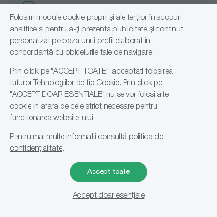
Documentație produse
Folosim module cookie proprii și ale terților în scopuri
analitice și pentru a-ți prezenta publicitate și conținut
Fișe tehnice și de securitate
personalizat pe baza unui profil elaborat în
Declarații de conformitate
concordanță cu obiceiurile tale de navigare.
Suport audituri și HACCP
Prin click pe "ACCEPT TOATE", acceptati folosirea
tuturor Tehnologiilor de tip Cookie. Prin click pe
"ACCEPT DOAR ESENTIALE" nu se vor folosi alte
cookie in afara de cele strict necesare pentru
functionarea website-ului.
Pentru mai multe informații consultă
politica de
Arii de utilizare
confidențialitate
.
Facility Management
Informații
Horeca
Accept toate
Certificări
Industria alimentară
Birou
0
Clienții nostri
Accept doar esențiale
Filtrare si sortare
Instituții medicale
Str. Ecoului Nr.1, Braila, 810140
Blog
Instituții publice