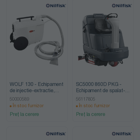
WOLF 130 - Echipament
SC5000 860D PKG -
de injectie-extractie,
Echipament de spalat-
Nilfisk Viper
aspirat, cu om la bord,
50000589
56117805
Nilfisk Advance
În stoc furnizor
În stoc furnizor
Preț la cerere
Preț la cerere