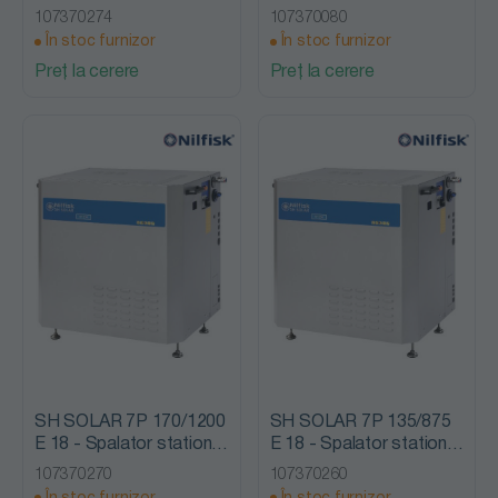
cu presiune, cu incalzire,
presiune, cu incalzire,
107370274
107370080
Nilfisk Alto
Nilfisk Alto
În stoc furnizor
În stoc furnizor
Preț la cerere
Preț la cerere
SH SOLAR 7P 170/1200
SH SOLAR 7P 135/875
E 18 - Spalator stationar
E 18 - Spalator stationar
cu presiune, cu incalzire,
cu presiune, cu incalzire,
107370270
107370260
Nilfisk Alto
Nilfisk Alto