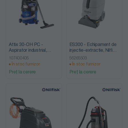
Attix 30-OH PC -
ES300 - Echipament de
Aspirator industrial,
injectie-extractie, Nilfisk
clasa de praf H, Nilfisk
Advance
107400405
56265503
Alto
În stoc furnizor
În stoc furnizor
Preț la cerere
Preț la cerere