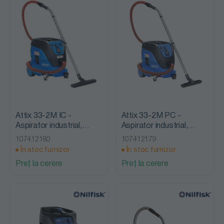
Attix 33-2M IC -
Attix 33-2M PC -
Aspirator industrial,
Aspirator industrial,
clasa de praf M, Nilfisk
clasa de praf M, Nilfisk
107412180
107412179
Alto
Alto
În stoc furnizor
În stoc furnizor
Preț la cerere
Preț la cerere