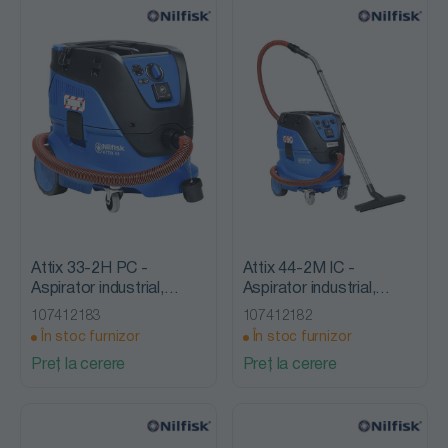
Attix 33-2H PC -
Attix 44-2M IC -
Aspirator industrial,
Aspirator industrial,
clasa de praf H, Nilfisk
clasa de praf M, Nilfisk
107412183
107412182
Alto
Alto
În stoc furnizor
În stoc furnizor
Preț la cerere
Preț la cerere