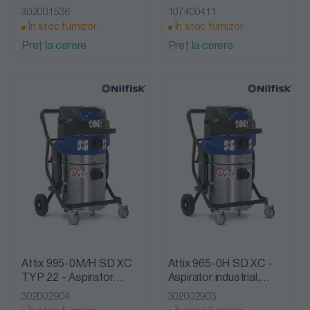
monofazat, Nilfisk Alto
monofazat, Nilfisk Alto
302001536
107400411
În stoc furnizor
În stoc furnizor
Preț la cerere
Preț la cerere
Attix 995-0M/H SD XC
Attix 965-0H SD XC -
TYP 22 - Aspirator
Aspirator industrial,
industrial, anti - explozie,
clasa de praf H, Nilfisk
302002904
302002903
Nilfisk Alto
Alto