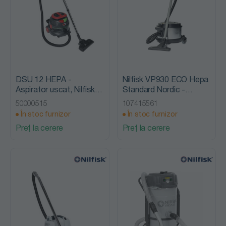
DSU 12 HEPA -
Nilfisk VP930 ECO Hepa
Aspirator uscat, Nilfisk
Standard Nordic -
Viper
Aspirator uscat, Nilfisk
50000515
107415561
Advance
În stoc furnizor
În stoc furnizor
Preț la cerere
Preț la cerere