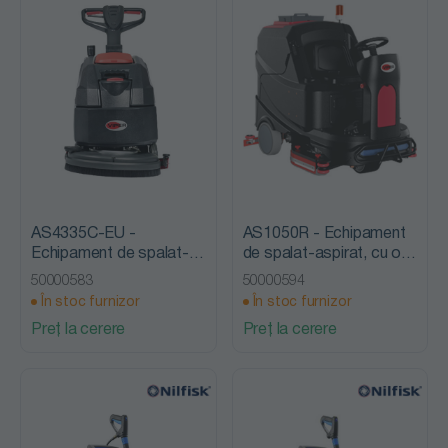
AS4335C-EU -
AS1050R - Echipament
Echipament de spalat-
de spalat-aspirat, cu om
aspirat, cu cablu, Nilfisk
la bord, Nilfisk Viper
50000583
50000594
Viper
În stoc furnizor
În stoc furnizor
Preț la cerere
Preț la cerere