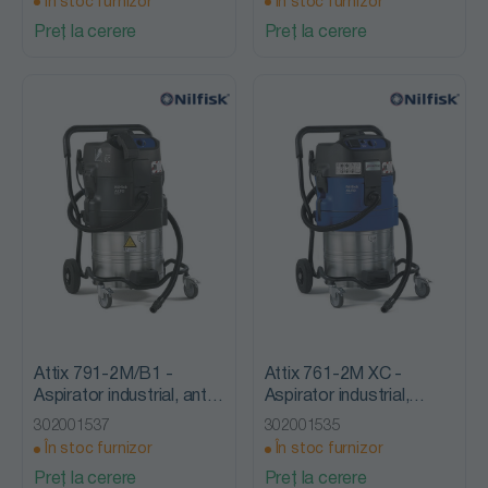
În stoc furnizor
În stoc furnizor
Preț la cerere
Preț la cerere
Attix 791-2M/B1 -
Attix 761-2M XC -
Aspirator industrial, anti -
Aspirator industrial,
explozie, Nilfisk Alto
clasa de praf M, Nilfisk
302001537
302001535
Alto
În stoc furnizor
În stoc furnizor
Preț la cerere
Preț la cerere