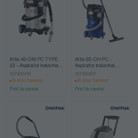
Attix 40-OM PC TYPE
Attix 50-OH PC -
22 - Aspirator industrial,
Aspirator industrial,
anti - explozie, Nilfisk
clasa de praf H, Nilfisk
107400410
107400407
Alto
Alto
În stoc furnizor
În stoc furnizor
Preț la cerere
Preț la cerere