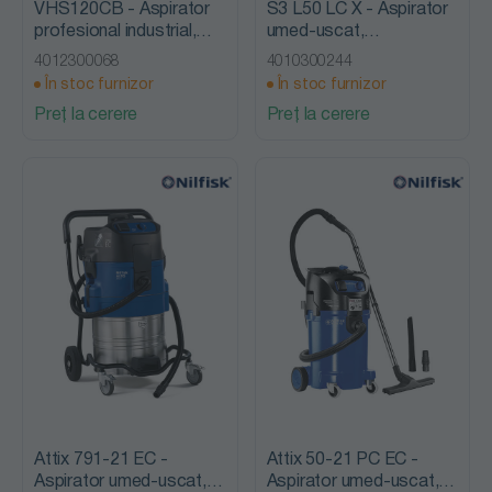
VHS120CB - Aspirator
S3 L50 LC X - Aspirator
profesional industrial,
umed-uscat,
Nilfisk Advance
monofazat, Nilfisk
4012300068
4010300244
Advance
În stoc furnizor
În stoc furnizor
Preț la cerere
Preț la cerere
Attix 791-21 EC -
Attix 50-21 PC EC -
Aspirator umed-uscat,
Aspirator umed-uscat,