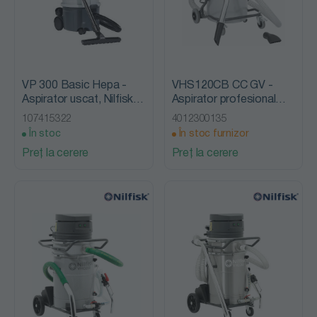
VP 300 Basic Hepa -
VHS120CB CC GV -
Aspirator uscat, Nilfisk
Aspirator profesional
Advance
industrial, Nilfisk
107415322
4012300135
Advance
În stoc
În stoc furnizor
Preț la cerere
Preț la cerere