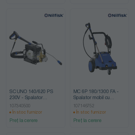
SC UNO 140/620 PS
MC 6P 180/1300 FA -
230V - Spalator
Spalator mobil cu
stationar cu presiune,
presiune, fara incalzire,
107340500
107146752
fara incalzire, Nilfisk Alto
Nilfisk Alto
În stoc furnizor
În stoc furnizor
Preț la cerere
Preț la cerere