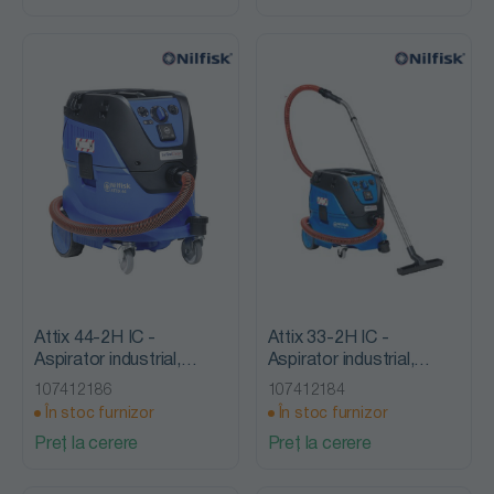
Attix 44-2H IC -
Attix 33-2H IC -
Aspirator industrial,
Aspirator industrial,
clasa de praf H, Nilfisk
clasa de praf H, Nilfisk
107412186
107412184
Alto
Alto
În stoc furnizor
În stoc furnizor
Preț la cerere
Preț la cerere