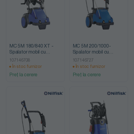
MC 5M 180/840 XT -
MC 5M 200/1000-
Spalator mobil cu
Spalator mobil cu
presiune, fara incalzire,
presiune, fara incalzire,
107146708
107146727
Nilfisk Alto
Nilfisk Alto
În stoc furnizor
În stoc furnizor
Preț la cerere
Preț la cerere