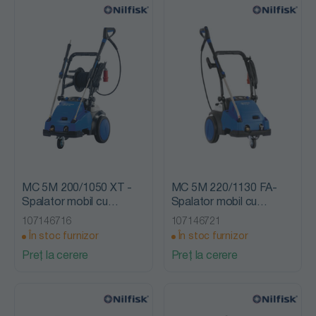
MC 5M 200/1050 XT -
MC 5M 220/1130 FA-
Spalator mobil cu
Spalator mobil cu
presiune, fara incalzire,
presiune, fara incalzire,
107146716
107146721
Nilfisk Alto
Nilfisk Alto
În stoc furnizor
În stoc furnizor
Preț la cerere
Preț la cerere