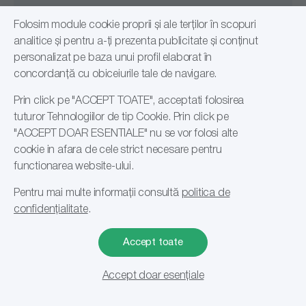
Folosim module cookie proprii și ale terților în scopuri
analitice și pentru a-ți prezenta publicitate și conținut
personalizat pe baza unui profil elaborat în
concordanță cu obiceiurile tale de navigare.
Arii de utilizare
Prin click pe "ACCEPT TOATE", acceptati folosirea
Facility Management
Informații
tuturor Tehnologiilor de tip Cookie. Prin click pe
Horeca
"ACCEPT DOAR ESENTIALE" nu se vor folosi alte
Certificări
Industria alimentară
cookie in afara de cele strict necesare pentru
Birou
Clienții nostri
functionarea website-ului.
Instituții medicale
Str. Ecoului Nr.1, Braila, 810140
Blog
Instituții publice
+40 744 324 256
Pentru mai multe informații consultă
politica de
Contact
Retail
confidențialitate
.
+40 744 624 249
Cariere
Spălătorii profesionale
Politică de confidențialitate
Accept toate
contact@romsales.ro
Transport
Termeni și condiții
1
Depozit
Accept doar esențiale
Filtrare si sortare
Sat Lacu Sarat, DN2B 100, Brăila, 817026