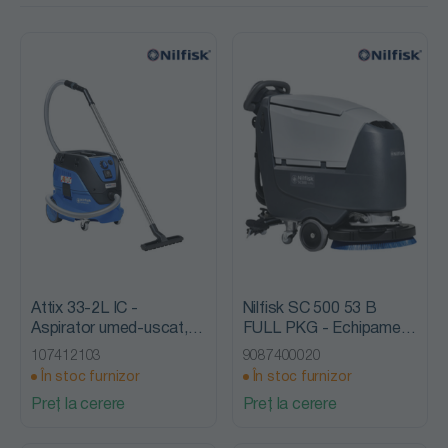
Attix 33-2L IC -
Nilfisk SC 500 53 B
Aspirator umed-uscat,
FULL PKG - Echipament
Nilfisk Alto
de spalat-aspirat, cu
107412103
9087400020
baterie si tractiune,
În stoc furnizor
În stoc furnizor
Nilfisk Advance
Preț la cerere
Preț la cerere