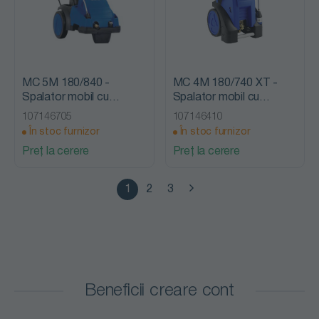
MC 5M 180/840 -
MC 4M 180/740 XT -
Spalator mobil cu
Spalator mobil cu
presiune, fara incalzire,
presiune, fara incalzire,
107146705
107146410
Nilfisk Alto
Nilfisk Alto
În stoc furnizor
În stoc furnizor
Preț la cerere
Preț la cerere
1
2
3
Beneficii creare cont