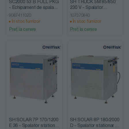
SC2000 53 B FULL PKG
SH TRUCK 5M 85/850
- Echipament de spalat-
230 V - Spalator
aspirat, cu om la bord,
stationar cu presiune, cu
9087411020
107370840
Nilfisk Advance
incalzire, Nilfisk Alto
În stoc furnizor
În stoc furnizor
Preț la cerere
Preț la cerere
SH SOLAR 7P 170/1200
SH SOLAR 8P 180/2000
E 36 - Spalator stationar
D - Spalator stationar cu