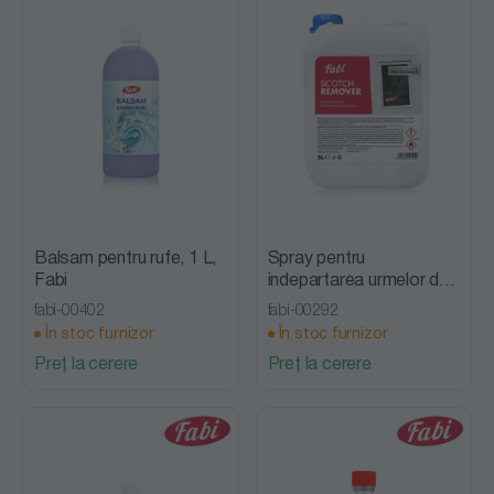
Balsam pentru rufe, 1 L,
Spray pentru
Fabi
indepartarea urmelor de
adeziv, 5 L, Fabi
fabi-00402
fabi-00292
În stoc furnizor
În stoc furnizor
Preț la cerere
Preț la cerere