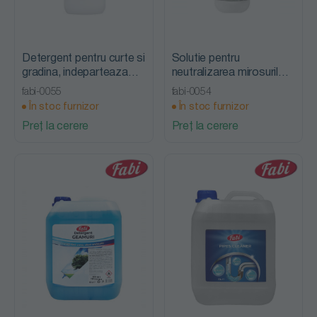
Detergent pentru curte si
Solutie pentru
gradina, indeparteaza
neutralizarea mirosurilor,
lichenii si algele, Fabi
NeutroMagic, Fabi
fabi-0055
fabi-0054
În stoc furnizor
În stoc furnizor
Preț la cerere
Preț la cerere