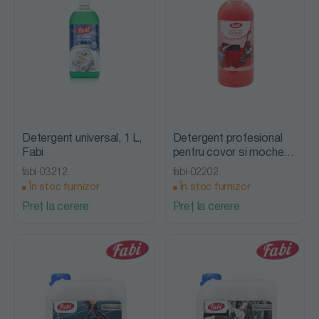
Detergent universal, 1 L,
Detergent profesional
Fabi
pentru covor si mocheta,
1 L, Fabi
fabi-03212
fabi-02202
În stoc furnizor
În stoc furnizor
Preț la cerere
Preț la cerere