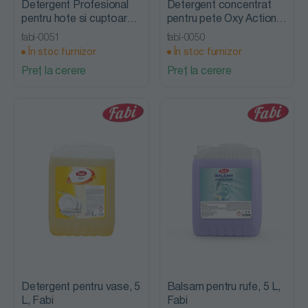
Detergent Profesional
Detergent concentrat
pentru hote si cuptoare,
pentru pete Oxy Action,
5 L, Fabi
5 L, Fabi
fabi-0051
fabi-0050
În stoc furnizor
În stoc furnizor
Preț la cerere
Preț la cerere
Detergent pentru vase, 5
Balsam pentru rufe, 5 L,
L, Fabi
Fabi