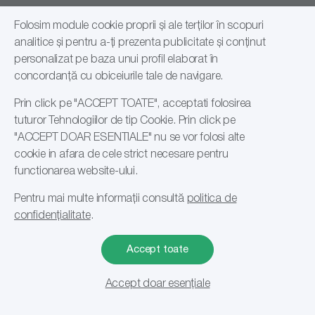
Facility Management
Informații
Folosim module cookie proprii și ale terților în scopuri
Horeca
analitice și pentru a-ți prezenta publicitate și conținut
Certificări
Industria alimentară
Birou
personalizat pe baza unui profil elaborat în
Clienții nostri
Instituții medicale
concordanță cu obiceiurile tale de navigare.
Str. Ecoului Nr.1, Braila, 810140
Blog
Instituții publice
+40 744 324 256
Prin click pe "ACCEPT TOATE", acceptati folosirea
Contact
Retail
+40 744 624 249
tuturor Tehnologiilor de tip Cookie. Prin click pe
Cariere
Spălătorii profesionale
"ACCEPT DOAR ESENTIALE" nu se vor folosi alte
Politică de confidențialitate
contact@romsales.ro
Transport
cookie in afara de cele strict necesare pentru
Termeni și condiții
functionarea website-ului.
Depozit
Pentru mai multe informații consultă
politica de
Sat Lacu Sarat, DN2B 100, Brăila, 817026
confidențialitate
.
+40 755 222 065
+40 744 624 248
Accept toate
administrativ@romsales.ro
1
Accept doar esențiale
Filtrare si sortare
Introdu adresa de e-mail pentru a fi la curent cu toate