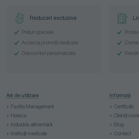
Reduceri exclusive
Li
Prețuri speciale
Produs
Acces la promoții dedicate
Comenz
Discounturi personalizate
Recoma
Arii de utilizare
Informații
Facility Management
Certificări
Horeca
Clienții nostr
Industria alimentară
Blog
Instituții medicale
Contact