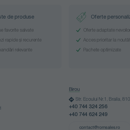
ste de produse
Oferte personali
e favorite salvate
Oferte adaptate nevoilor
i rapide și recurente
Acces prioritar la noutăț
ndări relevante
Pachete optimizate
Birou
Str. Ecoului Nr.1, Braila, 81
+40 744 324 256
i
+40 744 624 249
contact@romsales.ro