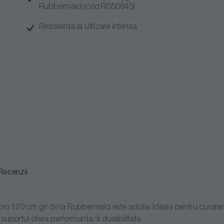
Rubbermaid (cod R050645)
Rezistenta la utilizare intensa
Recenzii
120 cm gri de la Rubbermaid este solutia ideala pentru curatarea e
, suportul ofera performanta si durabilitate.