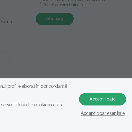
Politică de confidențialitate
Abonare
răila,
 unui profil elaborat în concordanță
Accept toate
 vor folosi alte cookie in afara
Accept doar esențiale