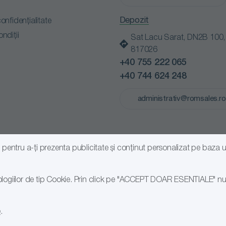
Depozit
confidențialitate
ondiții
Sat Lacu Sarat, DN2B 100, B
817026
+40 755 222 065
+40 744 624 248
administrativ@romsales.ro
 și pentru a-ți prezenta publicitate și conținut personalizat pe baza
logiilor de tip Cookie. Prin click pe "ACCEPT DOAR ESENTIALE" nu se
e
.