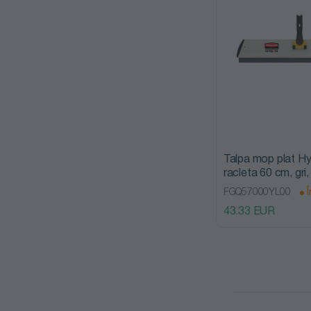
Talpa mop plat H
racleta 60 cm, gri
FGQ57000YL00
Î
43.33 EUR