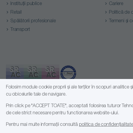
Instituții publice
Cariere
Retail
Politică de 
Spălătorii profesionale
Termeni și c
Transport
Folosim module cookie proprii și ale terților în scopuri analitice
cu obiceiurile tale de navigare.
Prin click pe "ACCEPT TOATE", acceptati folosirea tuturor Tehno
© 2026 Romsales Distribution SRL, RO24108191
de cele strict necesare pentru functionarea website-ului.
Pentru mai multe informații consultă
politica de confidențialitat