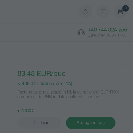
0
+40 744 324 256
Luni-Vineri 8:30 - 17:30
83.48 EUR/buc
≈
438.04 Lei/buc
(fără TVA)
Facturarea se realizează în lei, la cursul oficial EUR/RON
comunicat de BNR în data confirmării comenzii
În stoc
-
+
Adaugă în coș
buc