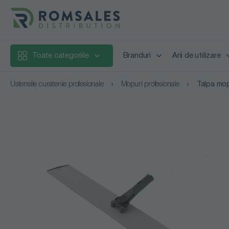
Toate categoriile
Branduri
Arii de utilizare
Ustensile curatenie profesionale
Mopuri profesionale
Talpa mop