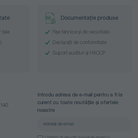
zate
Documentație produse
 tale
Fișe tehnice și de securitate
i
Declarații de conformitate
Suport audituri și HACCP
Introdu adresa de e-mail pentru a fi la
curent cu toate noutățile și ofertele
0140
noastre
Confirm că am citit și sunt de acord cu