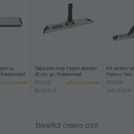
ygen cu
Talpa plat mop Hygen aluminiu
Kit sistem t
, Rubbermaid
40 cm, gri, Rubbermaid
Pulse o fata 
galben/negru
n stoc furnizor
R034562
În stoc furnizor
R050669
32.33 EUR
194.10 EUR
Beneficii creare cont